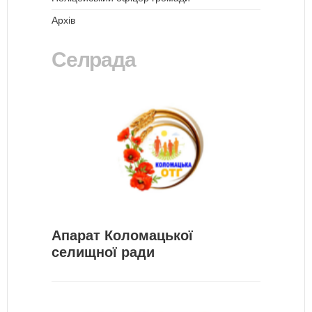
Архів
Селрада
Апарат Коломацької
селищної ради