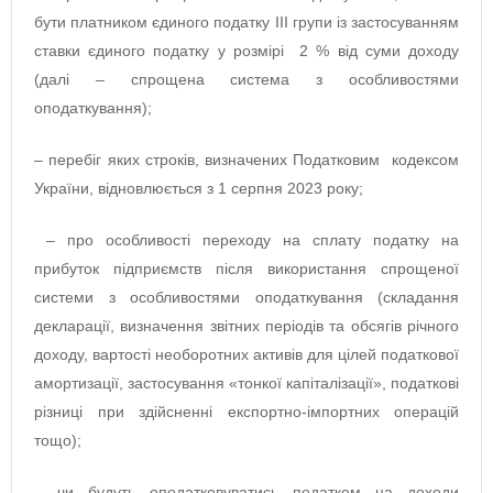
бути платником єдиного податку ІІІ групи із застосуванням
ставки єдиного податку у розмірі 2 % від суми доходу
(далі – спрощена система з особливостями
оподаткування);
– перебіг яких строків, визначених Податковим кодексом
України, відновлюється з 1 серпня 2023 року;
– про особливості переходу на сплату податку на
прибуток підприємств після використання спрощеної
системи з особливостями оподаткування (складання
декларації, визначення звітних періодів та обсягів річного
доходу, вартості необоротних активів для цілей податкової
амортизації, застосування «тонкої капіталізації», податкові
різниці при здійсненні експортно-імпортних операцій
тощо);
– чи будуть оподатковуватись податком на доходи