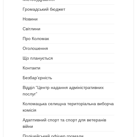
Громадський бюджет
Новини
Світлини
Про Коломак
Оголошення
Що планується
Контакти
Безбар’єрність
Відділ “Центр надання адміністративних
послуг”
Коломацька селищна територіальна виборча
комісія
Адаптивний спорт та спорт для ветеранів
війни
Поліцейський офіцер громади