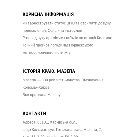
КОРИСНА ІНФОРМАЦІЯ
Як зареєструвати статус ВПО та отримати довідку
переселенця. Офіційна інструкція
Розклад руху приміських поїздів по станції Коломак
Точний прогноз погоди від Норвежського
метеорологічного інституту
ІСТОРІЯ КРАЮ. МАЗЕПА
Мазепа — 330 років гетьманства. Відзначення.
Коломак-Харків
Все про Івана Мазепу
КОНТАКТИ
Адреса: 63101, Харківська обл.,
с-ще Коломак, вул. Гетьмана Івана Мазепи, 2;
тел.: 56-2-30; тел./факс: 56-2-80;