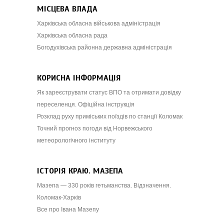
МІСЦЕВА ВЛАДА
Харківська обласна військова адміністрація
Харківська обласна рада
Богодухівська районна державна адміністрація
КОРИСНА ІНФОРМАЦІЯ
Як зареєструвати статус ВПО та отримати довідку
переселенця. Офіційна інструкція
Розклад руху приміських поїздів по станції Коломак
Точний прогноз погоди від Норвежського
метеорологічного інституту
ІСТОРІЯ КРАЮ. МАЗЕПА
Мазепа — 330 років гетьманства. Відзначення.
Коломак-Харків
Все про Івана Мазепу