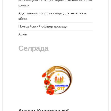
Коломацька селищна територіальна виборча
комісія
Адаптивний спорт та спорт для ветеранів
війни
Поліцейський офіцер громади
Архів
Селрада
Апарат Коломацької