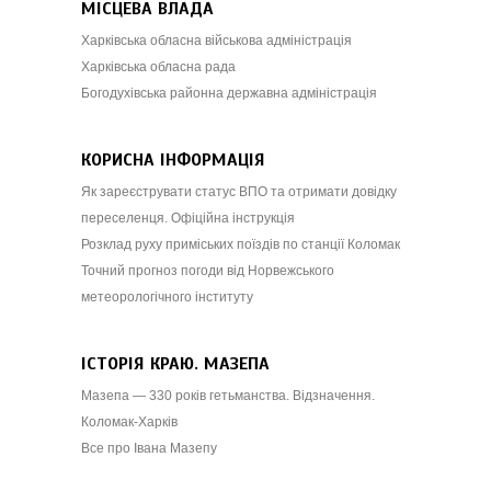
МІСЦЕВА ВЛАДА
Харківська обласна військова адміністрація
Харківська обласна рада
Богодухівська районна державна адміністрація
КОРИСНА ІНФОРМАЦІЯ
Як зареєструвати статус ВПО та отримати довідку
переселенця. Офіційна інструкція
Розклад руху приміських поїздів по станції Коломак
Точний прогноз погоди від Норвежського
метеорологічного інституту
ІСТОРІЯ КРАЮ. МАЗЕПА
Мазепа — 330 років гетьманства. Відзначення.
Коломак-Харків
Все про Івана Мазепу