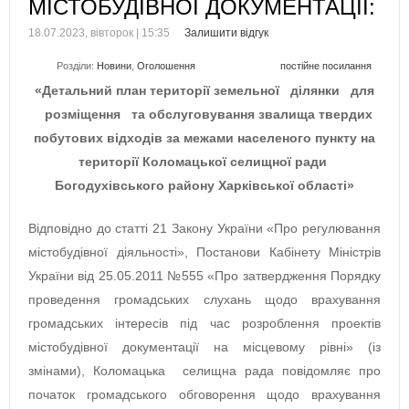
МІСТОБУДІВНОЇ ДОКУМЕНТАЦІЇ:
18.07.2023, вівторок | 15:35
Залишити відгук
Розділи:
Новини
,
Оголошення
постійне посилання
«Детальний план території земельної
ділянки
для
розміщення
та обслуговування звалища твердих
побутових відходів за межами населеного пункту на
території Коломацької селищної ради
Богодухівського району Харківської області»
Відповідно до статті 21 Закону України «Про регулювання
містобудівної діяльності», Постанови Кабінету Міністрів
України від 25.05.2011 №555 «Про затвердження Порядку
проведення громадських слухань щодо врахування
громадських інтересів під час розроблення проектів
містобудівної документації на місцевому рівні» (із
змінами), Коломацька селищна рада повідомляє про
початок громадського обговорення щодо врахування