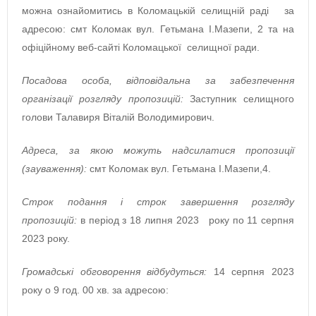
можна ознайомитись в Коломацькій селищній раді за
адресою: смт Коломак вул. Гетьмана І.Мазепи, 2 та на
офіційному веб-сайті Коломацької селищної ради.
Посадова особа, відповідальна за забезпечення
організації розгляду пропозицій:
Заступник селищного
голови Талавиря Віталій Володимирович.
Адрес
а, за якою можуть надсилатися пропозиції
(зауваження)
:
смт Коломак вул. Гетьмана І.Мазепи,4.
Строк подання і строк завершення розгляду
пропозицій
:
в період з 18 липня 2023 року по 11 серпня
2023 року.
Громадські
обговорення відбудуться
:
14 серпня 2023
року о 9 год. 00 хв. за адресою: