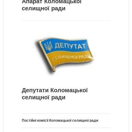
Апарат Коломацької
селищної ради
Депутати Коломацької
селищної ради
Постійні комісії Коломацької селищної ради