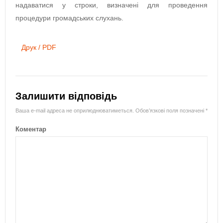
надаватися у строки, визначені для проведення
процедури громадських слухань.
Друк / PDF
Залишити відповідь
Ваша e-mail адреса не оприлюднюватиметься.
Обов’язкові поля позначені
*
Коментар