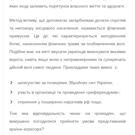
яких іноді залежить порятунок власного життя та здоров’я.
Метод впливу, що допомагає загарбникам долати спротив
та непокору місцевого населення, називається фізичним
примусом. Це дії, які характеризуються заподіянням
болю, нанесенням фізичних травм чи позбавленням волі.
Подібне має на меті змусити українців виконувати вказівки
ворога, навіть якщо вони є неправомірними та суперечать
дійсній волі самої людини. Прикладами таких вимог є:
шпигунство за позиціями Збройних сил України;
участь в організації та проведенні «референдумів»;
сприяння у поширенні наративів рф тощо.
Тож яка відповідальність чекає на громадян, що
вимушено погодилися прийняти умови представників
країни-агресора?