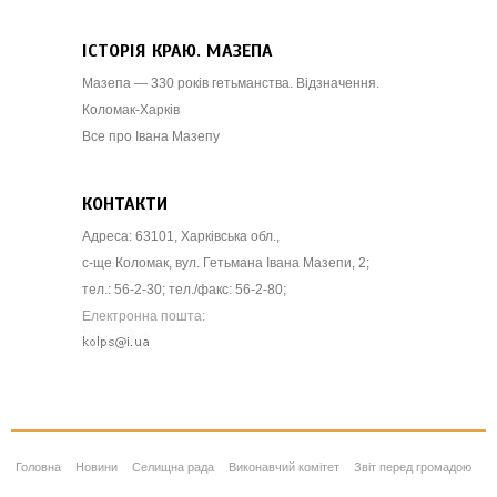
ІСТОРІЯ КРАЮ. МАЗЕПА
Мазепа — 330 років гетьманства. Відзначення.
Коломак-Харків
Все про Івана Мазепу
КОНТАКТИ
Адреса: 63101, Харківська обл.,
с-ще Коломак, вул. Гетьмана Івана Мазепи, 2;
тел.: 56-2-30; тел./факс: 56-2-80;
Електронна пошта:
Головна
Новини
Селищна рада
Виконавчий комітет
Звіт перед громадою