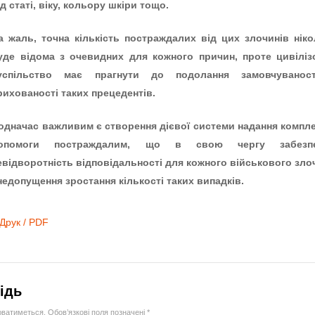
ід статі, віку, кольору шкіри тощо.
а жаль, точна кількість постраждалих від цих злочинів ніко
уде відома з очевидних для кожного причин, проте цивіліз
успільство має прагнути до подолання замовчуванос
рихованості таких прецедентів.
одначас важливим є створення дієвої системи надання компле
опомоги постраждалим, що в свою чергу забезпе
евідворотність відповідальності для кожного військового зл
 недопущення зростання кількості таких випадків.
Друк / PDF
ідь
юватиметься.
Обов’язкові поля позначені
*