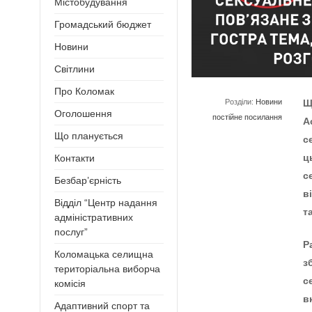
Містобудування
Громадський бюджет
Новини
Світлини
Про Коломак
Розділи:
Новини
Щ
Оголошення
постійне посилання
А
Що планується
c
ц
Контакти
c
Безбар’єрність
в
Відділ “Центр надання
т
адміністративних
послуг”
Р
Коломацька селищна
з
територіальна виборча
c
комісія
в
Адаптивний спорт та