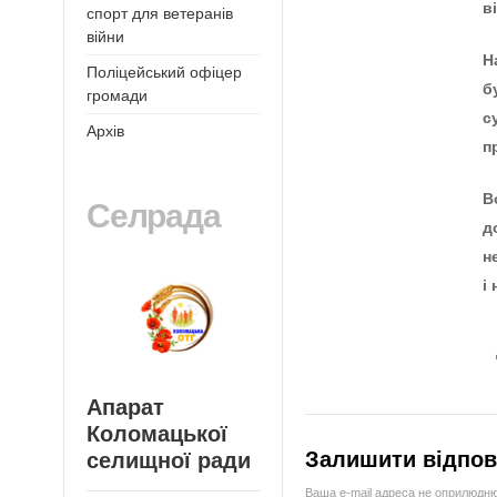
в
спорт для ветеранів
війни
Н
Поліцейський офіцер
б
громади
с
Архів
п
В
Селрада
д
н
і
Апарат
Коломацької
Залишити відпов
селищної ради
Ваша e-mail адреса не оприлюдн