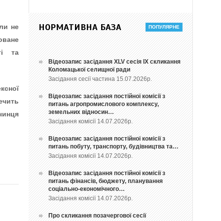
НОРМАТИВНА БАЗА
ли не
оване
ті та
Відеозапис засідання ХLV сесія ІХ скликання
Коломацької селищної ради
Засідання сесії частина 15.07.2026р.
ксної
Відеозапис засідання постійної комісії з
чить
питань агропромислового комплексу,
земельних відносин…
очинця
Засідання комісії 14.07.2026р.
Відеозапис засідання постійної комісії з
питань побуту, транспорту, будівництва та…
Засідання комісії 14.07.2026р.
Відеозапис засідання постійної комісії з
питань фінансів, бюджету, планування
соціально-економічного…
Засідання комісії 14.07.2026р.
Про скликання позачергової сесії