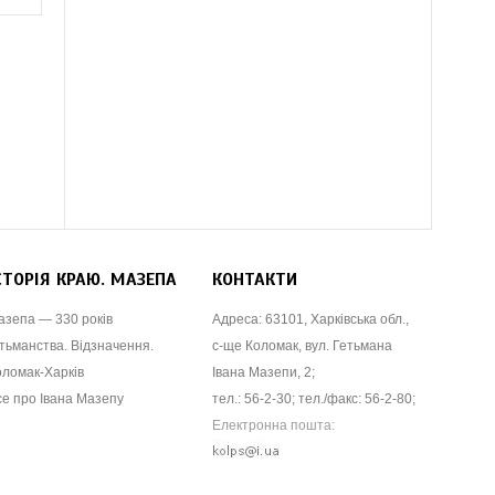
СТОРІЯ КРАЮ. МАЗЕПА
КОНТАКТИ
азепа — 330 років
Адреса: 63101, Харківська обл.,
тьманства. Відзначення.
с-ще Коломак, вул. Гетьмана
оломак-Харків
Івана Мазепи, 2;
се про Івана Мазепу
тел.: 56-2-30; тел./факс: 56-2-80;
Електронна пошта: