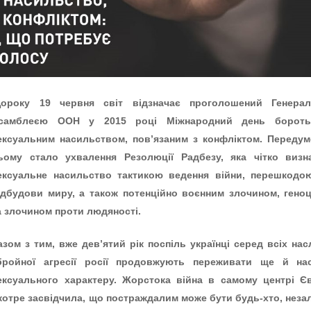
ороку 19 червня світ відзначає проголошений Генера
самблеєю ООН у 2015 році Міжнародний день борот
екcуальним на
c
ильством, пов’язаним з конфліктом. Переду
ьому стало ухвалення Резолюції Радбезу, яка чітко визн
ек
c
уальне насильство тактикою ведення війни, перешкодо
ідбудови миру, а також потенційно воєнним злочином, гено
а злочином проти людяності.
азом з тим, вже дев’ятий рік поспіль українці серед всіх нас
бройної агресії росії продовжують переживати ще й на
екcуального характеру. Жорстока війна в самому центрі Є
котре засвідчила, що постраждалим може бути будь-хто, неза