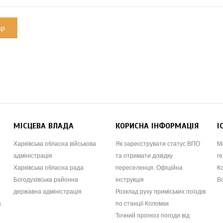
МІСЦЕВА ВЛАДА
КОРИСНА ІНФОРМАЦІЯ
І
Харківська обласна військова
Як зареєструвати статус ВПО
М
адміністрація
та отримати довідку
ге
Харківська обласна рада
переселенця. Офіційна
К
Богодухівська районна
інструкція
В
державна адміністрація
Розклад руху приміських поїздів
а
по станції Коломак
Точний прогноз погоди від