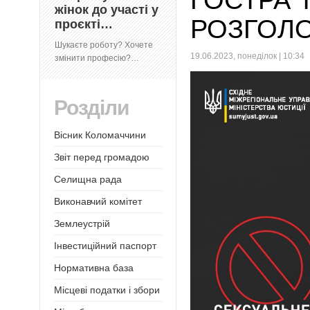
ГОСТРА 
жінок до участі у
РОЗГОЛ
проєкті…
Шукаєте роботу? Хочете
19.06.2023, понеділок | 10:34
змінити професію?…
Розділи
Вісник Коломаччини
Звіт перед громадою
Селищна рада
Виконавчий комітет
Землеустрій
Інвестиційний паспорт
Нормативна база
Місцеві податки і збори