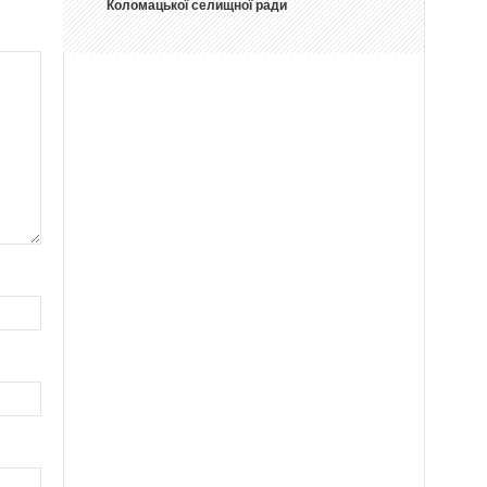
Коломацької селищної ради