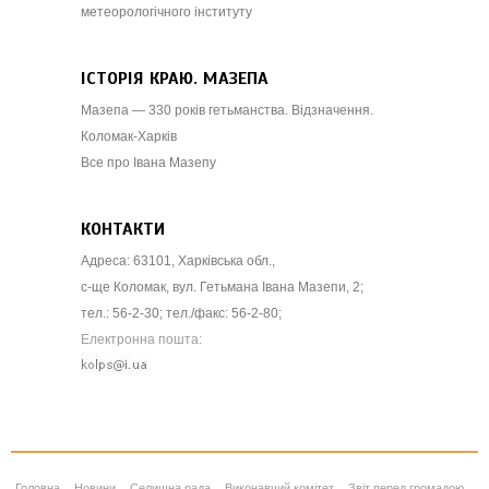
метеорологічного інституту
ІСТОРІЯ КРАЮ. МАЗЕПА
Мазепа — 330 років гетьманства. Відзначення.
Коломак-Харків
Все про Івана Мазепу
КОНТАКТИ
Адреса: 63101, Харківська обл.,
с-ще Коломак, вул. Гетьмана Івана Мазепи, 2;
тел.: 56-2-30; тел./факс: 56-2-80;
Електронна пошта:
Головна
Новини
Селищна рада
Виконавчий комітет
Звіт перед громадою