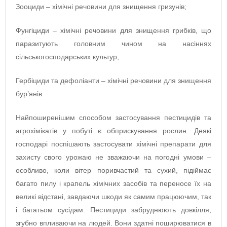
Зооциди – хімічні речовини для знищення гризунів;
Фунгіциди – хімічні речовини для знищення грибків, що
паразитують головним чином на насіннях
сільськогосподарських культур;
Гербіциди та дефоліанти – хімічні речовини для знищення
бур’янів.
Найпоширенішим способом застосування пестицидів та
агрохімікатів у побуті є обприскування рослин. Деякі
господарі поспішають застосувати хімічні препарати для
захисту свого урожаю не зважаючи на погодні умови –
особливо, коли вітер поривчастий та сухий, підіймає
багато пилу і крапель хімічних засобів та переносе їх на
великі відстані, завдаючи шкоди як самим працюючим, так
і багатьом сусідам. Пестициди забруднюють довкілля,
згубно впливаючи на людей. Вони здатні поширюватися в