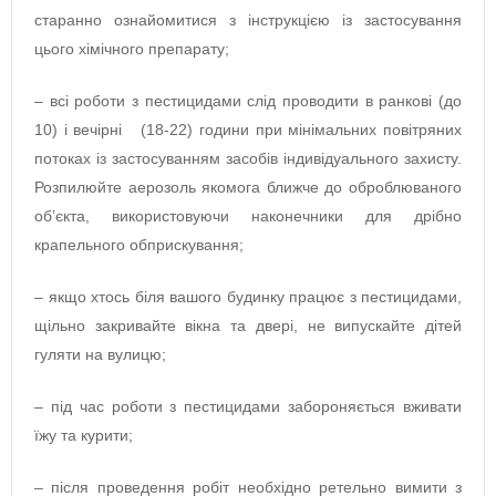
старанно ознайомитися з інструкцією із застосування
цього хімічного препарату;
– всі роботи з пестицидами слід проводити в ранкові (до
10) і вечірні (18-22) години при мінімальних повітряних
потоках із застосуванням засобів індивідуального захисту.
Розпилюйте аерозоль якомога ближче до оброблюваного
об’єкта, використовуючи наконечники для дрібно
крапельного обприскування;
– якщо хтось біля вашого будинку працює з пестицидами,
щільно закривайте вікна та двері, не випускайте дітей
гуляти на вулицю;
– під час роботи з пестицидами забороняється вживати
їжу та курити;
– після проведення робіт необхідно ретельно вимити з