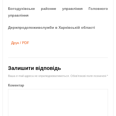
Богодухівське районне управління Головного
управління
Держпродспоживслужби в Харківській області
Друк / PDF
Залишити відповідь
Ваша e-mail адреса не оприлюднюватиметься.
Обов’язкові поля позначені
*
Коментар