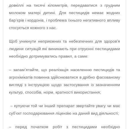
довкіллі на тисячі кілометрів, передаватися з грудним
молоком матері дитині. Для пестицидів немає жодних
бар’єрів і кордонів, і проблема їхнього негативного впливу
стосується кожного з нас.
Щоб уникнути неприємних та небезпечних для здоров’я
людини ситуацій які виникають при отруєнні пестицидами
необхідно дотримуватись правил, а саме:
– запам’ятайте, що реалізація населенню пестицидів та
агрохімікатів повинна здійснюватися в дрібно фасованому
вигляді з інструкцією щодо застосування із зазначенням
культур, способів, норм, кратності використання;
– купуючи той чи інший препарат звертайте увагу чи має
суб’єкт господарювання ліцензію на даний вид діяльності;
– перед початком робіт з пестицидами необхідно