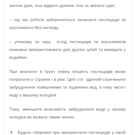
милом руки, інші відкриті ділянки тіла та змінити одяг;
– під час роботи забороняється залишати пестициди та
агрохімікати без нагляду;
– упаковку та тару із-під пестицидів та агрохімікатів
неможна використовувати для других цілей та викидати у
водойми.
При внесенні в ґрунт певна кількість пестицидів може
потрапити у струмки і в ріки. Цей стік здатний спричинити
забруднення поверхневих та підземних вод, в тому числі і
воду у вашому колодязі.
Тому, зменшити можливість забруднення води у своєму
колодязі ви можете таким чином:
Будьте обережні при використанні пестицидів у своїй