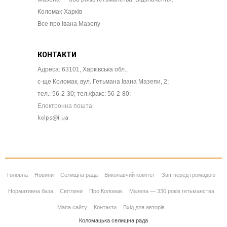
Коломак-Харків
Все про Івана Мазепу
КОНТАКТИ
Адреса: 63101, Харківська обл.,
с-ще Коломак, вул. Гетьмана Івана Мазепи, 2;
тел.: 56-2-30; тел./факс: 56-2-80;
Електронна пошта:
Головна
Новини
Селищна рада
Виконавчий комітет
Звіт перед громадою
Нормативна база
Світлини
Про Коломак
Мазепа — 330 років гетьманства
Мапа сайту
Контакти
Вхід для авторів
Коломацька селищна рада