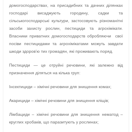
домогосподарствах, на присадибних та дачних ділянках
господарі висаджують городину, садки та
сільськогосподарські культури, застосовують різноманітні
засоби захисту рослин, пестициди та агрохімікати.
Власники приватних домогосподарств обробляючи свої
посіви пестицидами та агрохімікатами можуть завдати
шкоди здоров’ю тих громадян, які проживають поряд.
Пестициди — це отруйні речовини, які залежно від
призначення діляться на кілька груп:
Інсектициди – хімічні речовини для знищення комах;
Акарициди – хімічні речовини для знищення кліщів;
Лімбациди – хімічні речовини для знищення нематод –
круглих хробаків, що паразитують у рослинах;