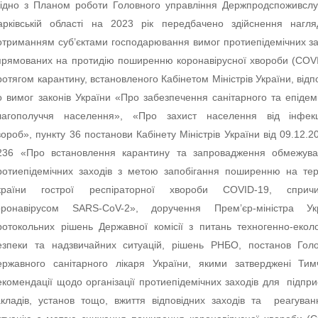
гідно з Планом роботи Головного управління Держпродспоживсл
арківській області на 2023 рік передбачено здійснення нагл
отриманням суб’єктами господарювання вимог протиепідемічних за
прямованих на протидію поширенню коронавірусної хвороби (COV
ротягом карантину, встановленого Кабінетом Міністрів України, відп
о вимог законів України «Про забезпечення санітарного та епідем
лагополуччя населення», «Про захист населення від інфекц
вороб», пункту 36 постанови Кабінету Міністрів України від 09.12.
236 «Про встановлення карантину та запровадження обмежува
ротиепідемічних заходів з метою запобігання поширенню на тер
країни гострої респіраторної хвороби COVID-19, спричи
оронавірусом SARS-CoV-2», доручення Прем’єр-міністра Укр
ротокольних рішень Державної комісії з питань техногенно-еколо
езпеки та надзвичайних ситуацій, рішень РНБО, постанов Гол
ержавного санітарного лікаря України, якими затверджені Тим
екомендації щодо організації протиепідемічних заходів для підпри
акладів, установ тощо, вжиття відповідних заходів та реагува