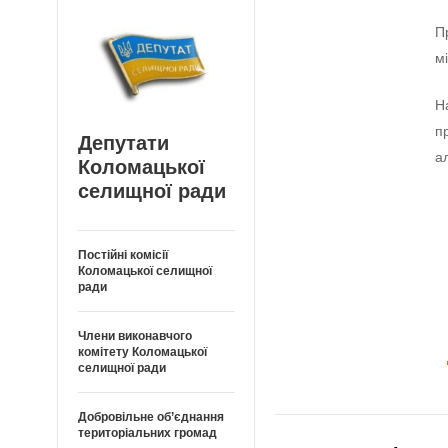
П
м
Н
п
Депутати
а
Коломацької
селищної ради
Постійні комісії
Коломацької селищної
ради
Члени виконавчого
комітету Коломацької
селищної ради
Добровільне об’єднання
територіальних громад