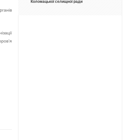
Коломацької селищної ради
ганів
ізації
оров’я