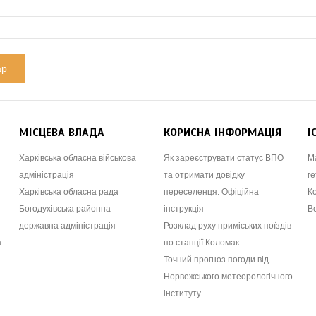
МІСЦЕВА ВЛАДА
КОРИСНА ІНФОРМАЦІЯ
І
Харківська обласна військова
Як зареєструвати статус ВПО
М
адміністрація
та отримати довідку
ге
Харківська обласна рада
переселенця. Офіційна
К
Богодухівська районна
інструкція
В
державна адміністрація
Розклад руху приміських поїздів
а
по станції Коломак
Точний прогноз погоди від
Норвежського метеорологічного
інституту