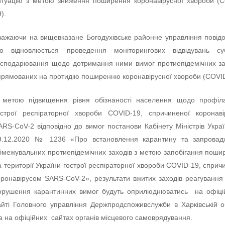
итуацію з метою зниження поширення коронавірусної хвороби (
).
важаючи на вищевказане Богодухівське районне управління повід
о відновлюється проведення моніторингових відвідувань суб’
осподарювання щодо дотримання ними вимог протиепідемічних за
прямованих на протидію поширенню коронавірусної хвороби (COVID
 метою підвищення рівня обізнаності населення щодо профіла
острої респіраторної хвороби COVID-19, спричиненої коронав
ARS-CoV-2 відповідно до вимог постанови Кабінету Міністрів Украї
9.12.2020 № 1236 «Про встановлення карантину та запровад
бмежувальних протиепідемічних заходів з метою запобігання пош
а території України гострої респіраторної хвороби COVID-19, сприч
оронавірусом SARS-CoV-2», результати вжитих заходів реагуванн
орушення карантинних вимог будуть оприлюднюватись на офіці
айті Головного управління Держпродспоживслужби в Харківській о
а на офіційних сайтах органів місцевого самоврядування.