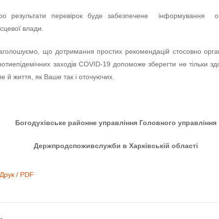
ро результати перевірок буде забезпечене інформування ор
ісцевої влади.
аголошуємо, що дотримання простих рекомендацій стосовно орган
ротиепідемічних заходів COVID-19 допоможе зберегти не тільки зд
ле й життя, як Ваше так і оточуючих.
Богодухівське районне управління Головного управління
Держпродспоживслужби в Харківській області
Друк / PDF