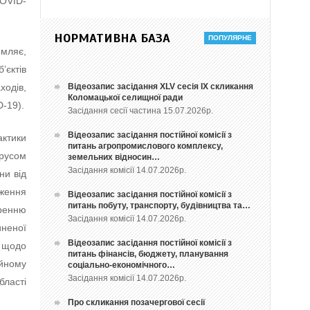
COVID-
НОРМАТИВНА БАЗА
омляє,
єктів
Відеозапис засідання ХLV сесія ІХ скликання
ходів,
Коломацької селищної ради
-19).
Засідання сесії частина 15.07.2026р.
Відеозапис засідання постійної комісії з
ктики
питань агропромислового комплексу,
ірусом
земельних відносин…
Засідання комісії 14.07.2026р.
ни від
ження
Відеозапис засідання постійної комісії з
питань побуту, транспорту, будівництва та…
иренню
Засідання комісії 14.07.2026р.
иненої
Відеозапис засідання постійної комісії з
я щодо
питань фінансів, бюджету, планування
йному
соціально-економічного…
Засідання комісії 14.07.2026р.
бласті
Про скликання позачергової сесії