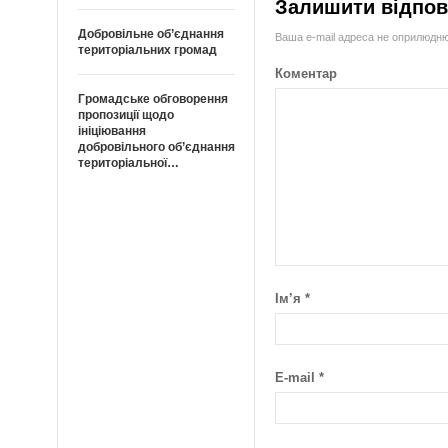
Залишити відпов
Добровільне об’єднання
Ваша e-mail адреса не оприлюдн
територіальних громад
Коментар
Громадське обговорення
пропозиції щодо
ініціювання
добровільного об’єднання
територіальної…
Ім’я
*
E-mail
*