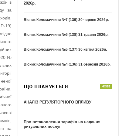
ужби в
2026р.
яду за
ходів,
Вісник Коломаччини №7 (139) 30 червня 2026р.
ID-19)
овідно
Вісник Коломаччини №6 (138) 31 травня 2026р.
ічного
ійних
Вісник Коломаччини №5 (137) 30 квітня 2026р.
2020 №
Вісник Коломаччини №4 (136) 31 березня 2026р.
льних
иторії
неної
ЩО ПЛАНУЄТЬСЯ
аїни,
гічної
АНАЛІЗ РЕГУЛЯТОРНОГО ВПЛИВУ
овного
часові
ємців,
Про встановлення тарифів на надання
ритуальних послуг
ння на