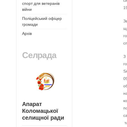
с
спорт для ветеранів
19
війни
Поліцейський офіцер
З
громади
щ
Архів
г
с
Селрада
З
г
S
0
о
н
к
Апарат
п
Коломацької
с
селищної ради
т