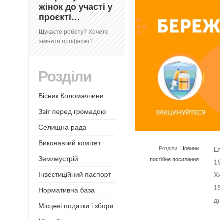
жінок до участі у
проєкті…
Шукаєте роботу? Хочете
змінити професію?…
Розділи
Вісник Коломаччини
Звіт перед громадою
Селищна рада
Виконавчий комітет
Розділи:
Новини
Е
Землеустрій
постійне посилання
1
Інвестиційний паспорт
Х
1
Нормативна база
д
Місцеві податки і збори