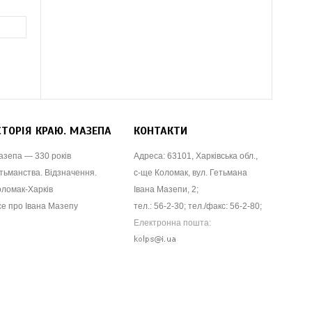
СТОРІЯ КРАЮ. МАЗЕПА
КОНТАКТИ
азепа — 330 років
Адреса: 63101, Харківська обл.,
тьманства. Відзначення.
с-ще Коломак, вул. Гетьмана
оломак-Харків
Івана Мазепи, 2;
се про Івана Мазепу
тел.: 56-2-30; тел./факс: 56-2-80;
Електронна пошта: