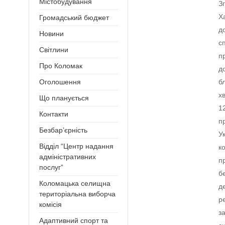
Містобудування
З
Х
Громадський бюджет
д
Новини
с
Світлини
п
Про Коломак
д
б
Оголошення
х
Що планується
1
Контакти
п
Безбар’єрність
У
Відділ “Центр надання
к
адміністративних
п
послуг”
б
Коломацька селищна
д
територіальна виборча
р
комісія
з
Адаптивний спорт та