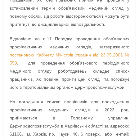
Працівники, які без поважних причин не пройшли у
встановлений термін обов’язковий медичний огляд у
повному обсязі, від роботи відсторонюються і можуть бути
притягнуті до дисциплінарної відповідальності.
Відповідно до п.11 Порядку проведення обов’язкових
профілактичних медичних оглядів, затвердженого
постановою Кабінету Міністрів України від 23.05.2001 №
559
, для проведення обов’язкового періодичного
медичного огляду роботодавець складає список
працівників, які повинні пройти цей огляд та погоджує
його з територіальним органом Держпродспоживслужби.
На погодження списки працівників для проходження
профілактичних медичних оглядів у 2023 році
приймаються в Головному управлінні
Держпродспоживслужби в Харківській області за адресою:
61166, м. Харків, пр. Науки, 40, 6 поверх, або e-mail: