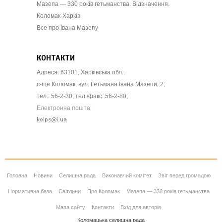
Мазепа — 330 років гетьманства. Відзначення.
Коломак-Харків
Все про Івана Мазепу
КОНТАКТИ
Адреса: 63101, Харківська обл.,
с-ще Коломак, вул. Гетьмана Івана Мазепи, 2;
тел.: 56-2-30; тел./факс: 56-2-80;
Електронна пошта:
Головна
Новини
Селищна рада
Виконавчий комітет
Звіт перед громадою
Нормативна база
Світлини
Про Коломак
Мазепа — 330 років гетьманства
Мапа сайту
Контакти
Вхід для авторів
Коломацька селищна рада