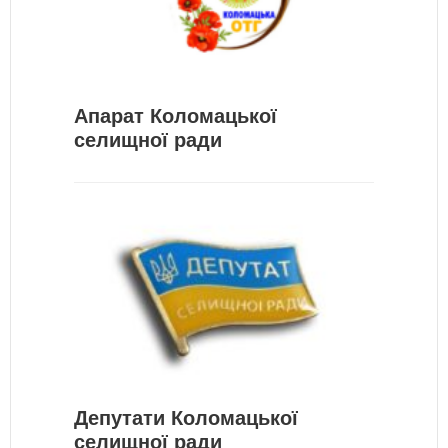
Апарат Коломацької
селищної ради
Депутати Коломацької
селищної ради