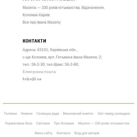
Мазепа — 330 років гетьманства. Відзначення.
Коломак-Харків
Все про Івана Мазепу
КОНТАКТИ
Адреса: 63101, Харківська обл.,
с-ще Коломак, вул. Гетьмана Івана Мазепи, 2;
тел.: 56-2-30; тел./факс: 56-2-80;
Електронна пошта:
Головна
Новини
Селищна рада
Виконавчий комітет
Звіт перед громадою
Нормативна база
Світлини
Про Коломак
Мазепа — 330 років гетьманства
Мапа сайту
Контакти
Вхід для авторів