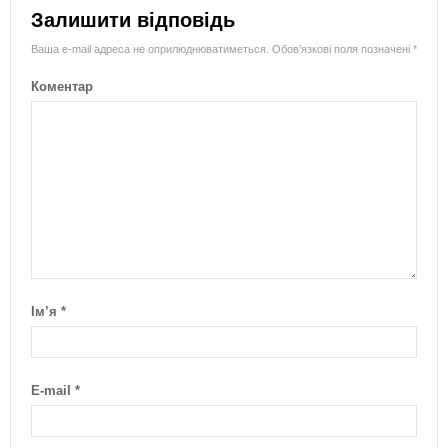
Залишити відповідь
Ваша e-mail адреса не оприлюднюватиметься.
Обов’язкові поля позначені
*
Коментар
Ім’я
*
E-mail
*