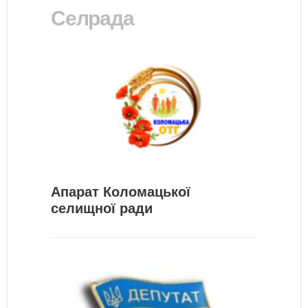
Селрада
Апарат Коломацької
селищної ради