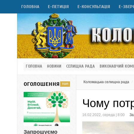
ГОЛОВНА
Е-ПЕТИЦІЯ
Е-КОНСУЛЬТАЦІЯ
Е-ЗВЕР
ГОЛОВНА
НОВИНИ
СЕЛИЩНА РАДА
ВИКОНАВЧИЙ КОМІ
Коломацька селищна рада
ОГОЛОШЕННЯ
Чому пот
16.02.2022, середа | 8:00
За
Запрошуємо