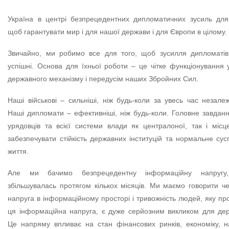
Україна в центрі безпрецедентних дипломатичних зусиль для
щоб гарантувати мир і для нашої держави і для Європи в цілому.
Звичайно, ми робимо все для того, щоб зусилля дипломатів
успішні. Основа для їхньої роботи – це чітке функціонування 
державного механізму і передусім наших Збройних Сил.
Наші військові – сильніші, ніж будь-коли за увесь час незалеж
Наші дипломати – ефективніші, ніж будь-коли. Головне завдан
урядовців та всієї системи влади як централоної, так і місц
забезпечувати стійкість державних інституцій та нормальне сус
життя.
Але ми бачимо безпрецедентну інформаційну напругу
збільшувалась протягом кількох місяців. Ми маємо говорити ч
напруга в інформаційному просторі і тривожність людей, яку пр
ця інформаційна напруга, є дуже серйозним викликом для де
Це напряму впливає на стан фінансових ринків, економіку, н