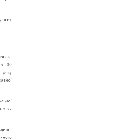
адових
ового
на 30
 року
жавної
льної
отовки
диної
нного