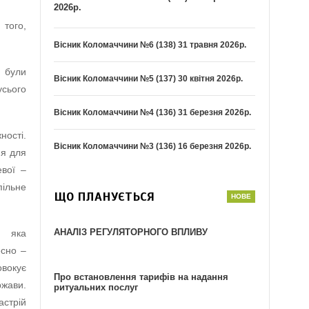
2026р.
 того,
Вісник Коломаччини №6 (138) 31 травня 2026р.
 були
Вісник Коломаччини №5 (137) 30 квітня 2026р.
усього
Вісник Коломаччини №4 (136) 31 березня 2026р.
ності.
Вісник Коломаччини №3 (136) 16 березня 2026р.
ня для
евої –
пільне
ЩО ПЛАНУЄТЬСЯ
АНАЛІЗ РЕГУЛЯТОРНОГО ВПЛИВУ
, яка
есно –
овокує
Про встановлення тарифів на надання
ржави.
ритуальних послуг
астрій