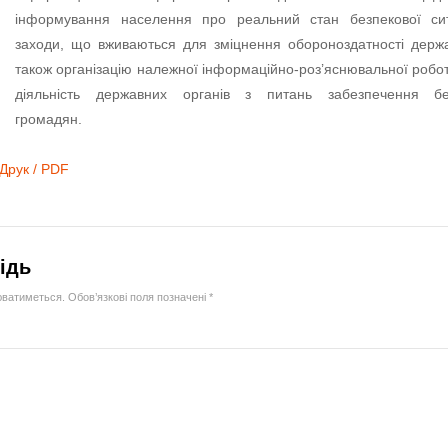
інформування населення про реальний стан безпекової ситу
заходи, що вживаються для зміцнення обороноздатності держ
також організацію належної інформаційно-роз’яснювальної робо
діяльність державних органів з питань забезпечення бе
громадян.
Друк / PDF
ідь
юватиметься.
Обов’язкові поля позначені
*