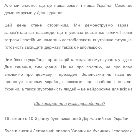
Але ми знаємо, що це наша земля і наша Україна. Саме це
демонструємо у День єднання.
Цей день стане історичним. Ми демонструємо зараз
запамʼятається назавжди, що в умовах достатньо великої зовн
загрози і постійних намагань дестабілізувати внутрішню ситуаці
готовність захищати державу також є найбільшою.
Чим більше українців, організацій та медіа візьмуть участь у відзн
Дня єднання, тим краще. Це не про політику, не про влад
виключно про державу, і президент Зеленський як глава де
пропонує кожному українцю показати, що свобода і незалеж
України, а також згуртованість людей – це найдорожче для всіх н
Що конкретно в указі президента?
16 лютого о 10-й ранку буде виконаний Державний гімн України.
Буде піднятий Державний прапор України на будинках і спорудах 