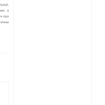
ації,
ави, а
ти про
зпеки