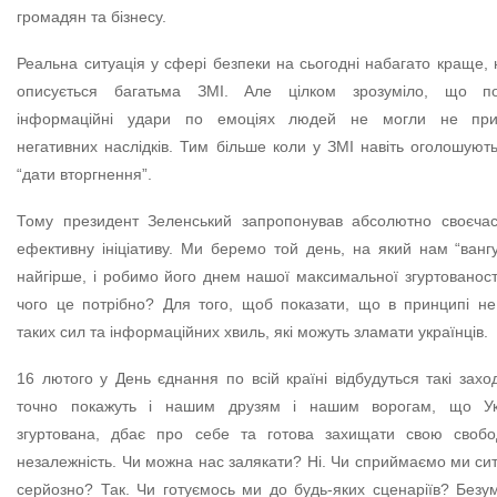
громадян та бізнесу.
Реальна ситуація у сфері безпеки на сьогодні набагато краще, 
описується багатьма ЗМІ. Але цілком зрозуміло, що пос
інформаційні удари по емоціях людей не могли не при
негативних наслідків. Тим більше коли у ЗМІ навіть оголошують
“дати вторгнення”.
Тому президент Зеленський запропонував абсолютно своєчас
ефективну ініціативу. Ми беремо той день, на який нам “ванг
найгірше, і робимо його днем нашої максимальної згуртованост
чого це потрібно? Для того, щоб показати, що в принципі не
таких сил та інформаційних хвиль, які можуть зламати українців.
16 лютого у День єднання по всій країні відбудуться такі заход
точно покажуть і нашим друзям і нашим ворогам, що Ук
згуртована, дбає про себе та готова захищати свою свобо
незалежність. Чи можна нас залякати? Ні. Чи сприймаємо ми си
серйозно? Так. Чи готуємось ми до будь-яких сценаріїв? Безу