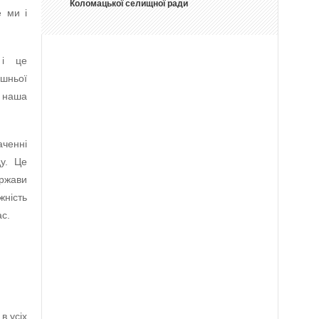
Коломацької селищної ради
 ми і
 і це
ішньої
ю наша
аченні
у. Це
ржави
ність
ас.
в усіх