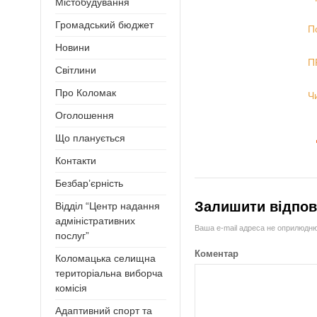
Містобудування
Громадський бюджет
П
Новини
П
Світлини
Про Коломак
Ч
Оголошення
Що планується
Контакти
Безбар’єрність
Залишити відпов
Відділ “Центр надання
адміністративних
Ваша e-mail адреса не оприлюдн
послуг”
Коментар
Коломацька селищна
територіальна виборча
комісія
Адаптивний спорт та