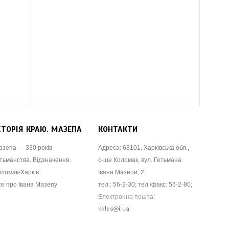
СТОРІЯ КРАЮ. МАЗЕПА
КОНТАКТИ
азепа — 330 років
Адреса: 63101, Харківська обл.,
тьманства. Відзначення.
с-ще Коломак, вул. Гетьмана
оломак-Харків
Івана Мазепи, 2;
се про Івана Мазепу
тел.: 56-2-30; тел./факс: 56-2-80;
Електронна пошта: