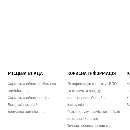
МІСЦЕВА ВЛАДА
КОРИСНА ІНФОРМАЦІЯ
І
Харківська обласна військова
Як зареєструвати статус ВПО
М
адміністрація
та отримати довідку
ге
Харківська обласна рада
переселенця. Офіційна
К
Богодухівська районна
інструкція
В
державна адміністрація
Розклад руху приміських поїздів
а
по станції Коломак
Точний прогноз погоди від