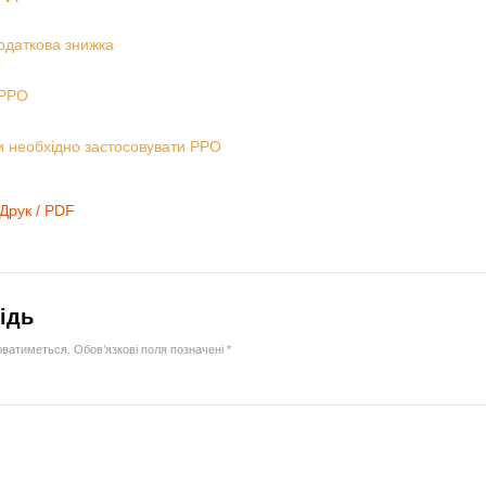
одаткова знижка
РРО
и необхідно застосовувати РРО
Друк / PDF
ідь
юватиметься.
Обов’язкові поля позначені
*