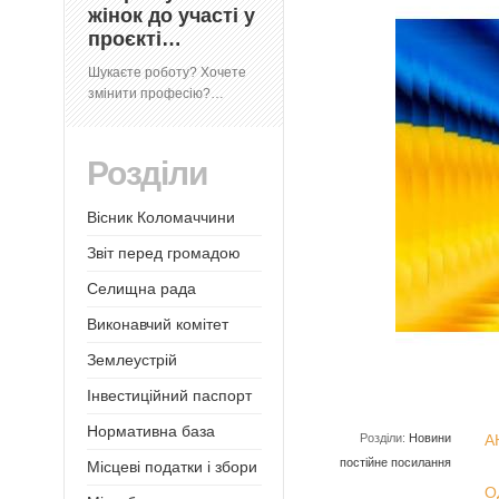
жінок до участі у
проєкті…
Шукаєте роботу? Хочете
змінити професію?…
Розділи
Вісник Коломаччини
Звіт перед громадою
Селищна рада
Виконавчий комітет
Землеустрій
Інвестиційний паспорт
Нормативна база
Розділи:
Новини
А
постійне посилання
Місцеві податки і збори
О