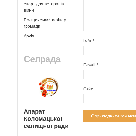
спорт для ветеранів
війни
Поліцейський офіцер
громади
Архів
Ім’я
*
Селрада
E-mail
*
Сайт
Апарат
Коломацької
селищної ради