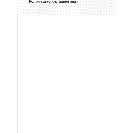
Коломацької селищної ради