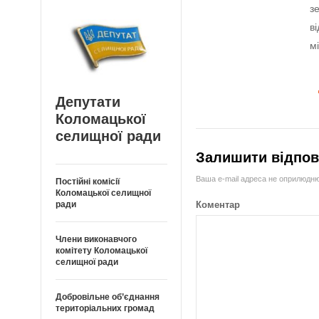
з
в
м
Депутати
Коломацької
селищної ради
Залишити відпов
Ваша e-mail адреса не оприлюдн
Постійні комісії
Коломацької селищної
Коментар
ради
Члени виконавчого
комітету Коломацької
селищної ради
Добровільне об’єднання
територіальних громад