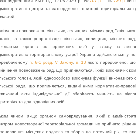
озпорядженнями КМУ від 12.06.2020 р. №
707-р
– №
730-р
визн
дміністративні центри та затверджено території територіальних 
бластей.
акінчення повноважень сільських, селищних, міських рад, їхніх вико
рганів, а також реорганізація сільських, селищних, міських рад,
иконавчих органів як юридичних осіб у зв’язку із змін
дміністративно-територіальному устрої України здійснюються у по
ередбаченому
п. 6-1 розд. V Закону
,
п. 13
якого передбачено, що
акінчення повноважень рад, що припиняються, їхніх виконавчих комі
ільського голови, який одноособово виконував функції виконавчого 
ільської ради, що припиняється, видані ними нормативно-правові
евиконані акти індивідуальної дії зберігають чинність на відпо
ериторіях та для відповідних осіб.
аким чином, якщо органом самоврядування, який є адміністра
ентром новоствореної територіальної громади не прийнято рішен
становлення місцевих податків та зборів на поточний рік, то пл