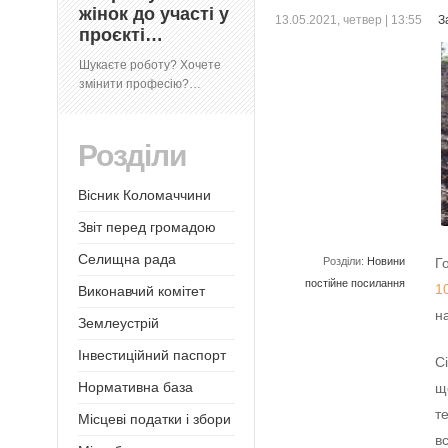
жінок до участі у
13.05.2021, четвер | 13:55
З
проєкті…
Шукаєте роботу? Хочете
змінити професію?…
Розділи
Вісник Коломаччини
Звіт перед громадою
Селищна рада
Розділи:
Новини
Г
постійне посилання
1
Виконавчий комітет
н
Землеустрій
Інвестиційний паспорт
С
Нормативна база
щ
т
Місцеві податки і збори
в