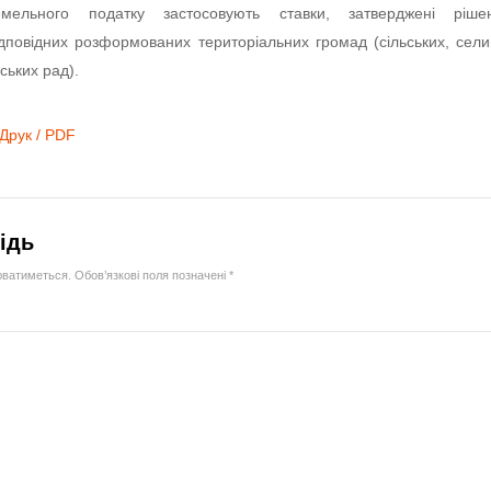
емельного податку застосовують ставки, затверджені ріше
ідповідних розформованих територіальних громад (сільських, сел
іських рад).
Друк / PDF
ідь
юватиметься.
Обов’язкові поля позначені
*