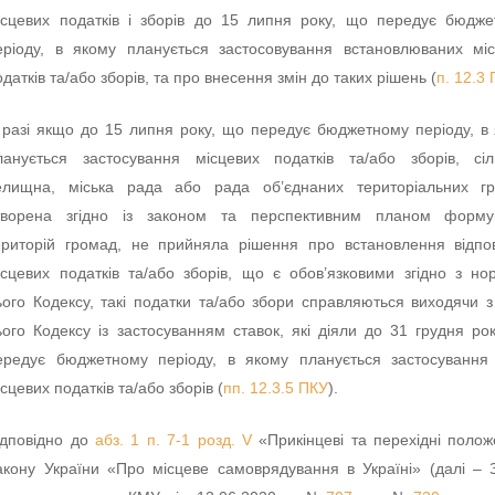
ісцевих податків і зборів до 15 липня року, що передує бюдж
еріоду, в якому планується застосовування встановлюваних мі
одатків та/або зборів, та про внесення змін до таких рішень (
п. 12.3
 разі якщо до 15 липня року, що передує бюджетному періоду, в
ланується застосування місцевих податків та/або зборів, сіл
елищна, міська рада або рада об’єднаних територіальних гр
творена згідно із законом та перспективним планом форму
ериторій громад, не прийняла рішення про встановлення відпо
ісцевих податків та/або зборів, що є обов’язковими згідно з н
ього Кодексу, такі податки та/або збори справляються виходячи 
ього Кодексу із застосуванням ставок, які діяли до 31 грудня ро
ередує бюджетному періоду, в якому планується застосування
ісцевих податків та/або зборів (
пп. 12.3.5 ПКУ
).
ідповідно до
абз. 1 п. 7-1 розд. V
«Прикінцеві та перехідні поло
акону України «Про місцеве самоврядування в Україні» (далі – 