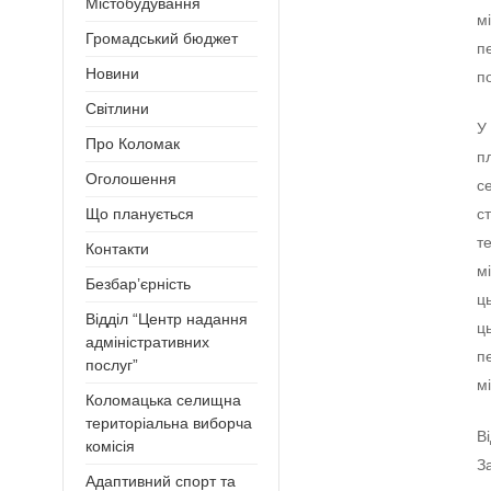
Містобудування
м
Громадський бюджет
п
Новини
п
Світлини
У
Про Коломак
п
Оголошення
с
с
Що планується
т
Контакти
м
Безбар’єрність
ц
Відділ “Центр надання
ц
адміністративних
п
послуг”
м
Коломацька селищна
територіальна виборча
В
комісія
З
Адаптивний спорт та