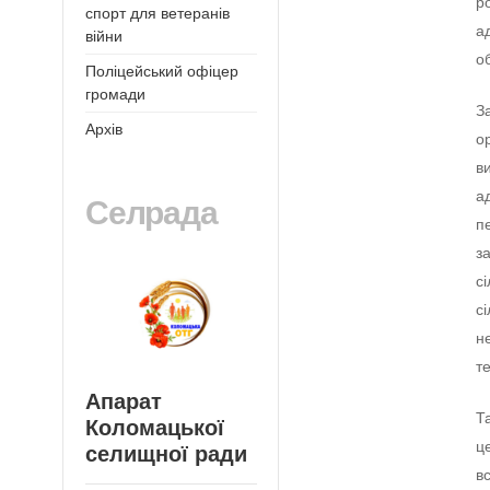
р
спорт для ветеранів
а
війни
о
Поліцейський офіцер
громади
З
Архів
о
в
а
Селрада
п
з
с
с
н
т
Апарат
Т
Коломацької
ц
селищної ради
в