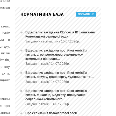
ачено
громад
НОРМАТИВНА БАЗА
навчих
Відеозапис засідання ХLV сесія ІХ скликання
 їхніх
Коломацької селищної ради
ами в
Засідання сесії частина 15.07.2026р.
рядку,
Відеозапис засідання постійної комісії з
 після
питань агропромислового комплексу,
земельних відносин…
тетів,
Засідання комісії 14.07.2026р.
органу
Відеозапис засідання постійної комісії з
 акти,
питань побуту, транспорту, будівництва та…
відних
Засідання комісії 14.07.2026р.
Відеозапис засідання постійної комісії з
питань фінансів, бюджету, планування
тивним
соціально-економічного…
Засідання комісії 14.07.2026р.
ня про
атники
Про скликання позачергової сесії