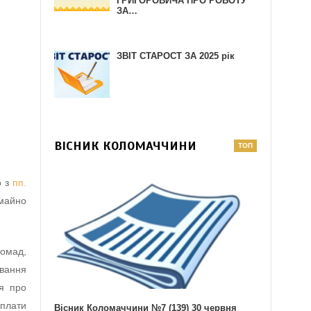
ГРИГОРОВИЧА ПРО РОБОТУ
ЗА…
ЗВІТ СТАРОСТ ЗА 2025 рік
ВІСНИК КОЛОМАЧЧИНИ
о з
пп.
майно
ромад,
вання
ня про
сплати
Вісник Коломаччини №7 (139) 30 червня