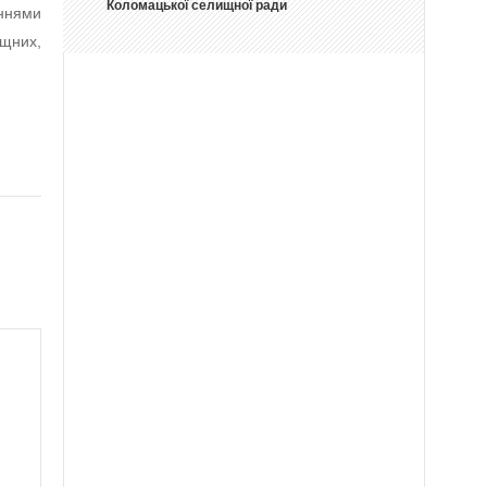
Коломацької селищної ради
ннями
ищних,