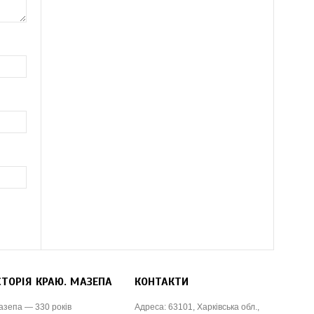
СТОРІЯ КРАЮ. МАЗЕПА
КОНТАКТИ
азепа — 330 років
Адреса: 63101, Харківська обл.,