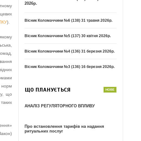
2026р.
етному
сцевих
Вісник Коломаччини №6 (138) 31 травня 2026р.
 ПКУ
).
Вісник Коломаччини №5 (137) 30 квітня 2026р.
 якому
ьська,
Вісник Коломаччини №4 (136) 31 березня 2026р.
омад,
вання
Вісник Коломаччини №3 (136) 16 березня 2026р.
відних
ормами
з норм
ЩО ПЛАНУЄТЬСЯ
ку, що
 таких
АНАЛІЗ РЕГУЛЯТОРНОГО ВПЛИВУ
ження»
Про встановлення тарифів на надання
ритуальних послуг
Закон)