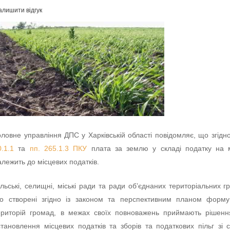
алишити відгук
оловне управління ДПС у Харківській області повідомляє, що згідн
0.1.1
та
пп. 265.1.3 ПКУ
плата за землю у складі податку на 
алежить до місцевих податків.
ільські, селищні, міські ради та ради об’єднаних територіальних г
о створені згідно із законом та перспективним планом форму
ериторій громад, в межах своїх повноважень приймають рішен
становлення місцевих податків та зборів та податкових пільг зі 