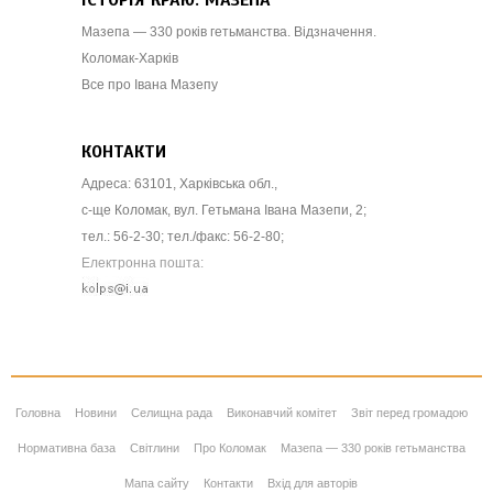
ІСТОРІЯ КРАЮ. МАЗЕПА
Мазепа — 330 років гетьманства. Відзначення.
Коломак-Харків
Все про Івана Мазепу
КОНТАКТИ
Адреса: 63101, Харківська обл.,
с-ще Коломак, вул. Гетьмана Івана Мазепи, 2;
тел.: 56-2-30; тел./факс: 56-2-80;
Електронна пошта:
Головна
Новини
Селищна рада
Виконавчий комітет
Звіт перед громадою
Нормативна база
Світлини
Про Коломак
Мазепа — 330 років гетьманства
Мапа сайту
Контакти
Вхід для авторів