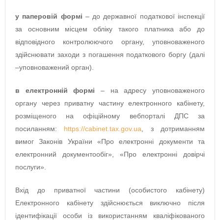
у паперовій формі
– до державної податкової інспекції
за основним місцем обліку такого платника або до
відповідного контролюючого органу, уповноваженого
здійснювати заходи з погашення податкового боргу (далі
–уповноважений орган).
в електронній формі
– на адресу уповноваженого
органу через приватну частину електронного кабінету,
розміщеного на офіційному вебпорталі ДПС за
посиланням:
https://cabinet.tax.gov.ua
, з дотриманням
вимог Законів України «Про електронні документи та
електронний документообіг», «Про електронні довірчі
послуги».
Вхід до приватної частини (особистого кабінету)
Електронного кабінету здійснюється виключно після
ідентифікації особи із використанням кваліфікованого