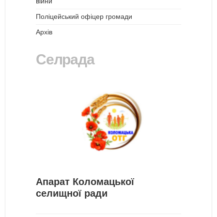
війни
Поліцейський офіцер громади
Архів
Селрада
Апарат Коломацької
селищної ради