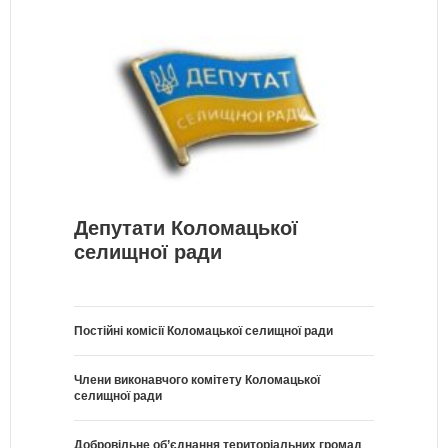
Депутати Коломацької
селищної ради
Постійні комісії Коломацької селищної ради
Члени виконавчого комітету Коломацької
селищної ради
Добровільне об’єднання територіальних громад