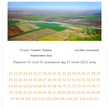
Розділи:
Головне
,
Новини
,
постійне посилання
Нормативна база
Рішення IV сесії IX скликання від 27 січня 2021 року
21
22
23
24
25
26
27
28
29
30
31
32
33
34
35
36
37
38
39
40
41
42
43
44
45
46
47
48
49
50
51
52
53
54
55
56
57
58
59
60
61
62
63
64
65
66
67
68
69
70
71
72
73
74
75
76
77
78
79
80
81
82
83
84
85
86
87
88
89
90
91
92
93
94
95
96
97
98
99
100
101
102
103
104
105
106
107
108
109
110