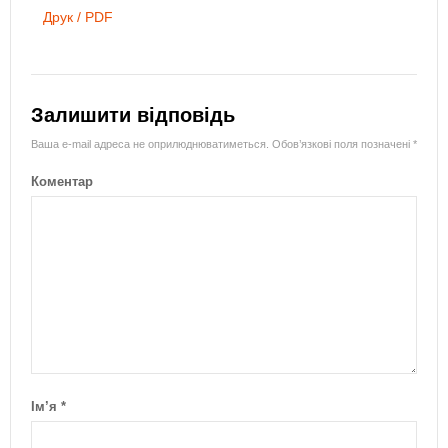
Друк / PDF
Залишити відповідь
Ваша e-mail адреса не оприлюднюватиметься.
Обов’язкові поля позначені
*
Коментар
Ім’я
*