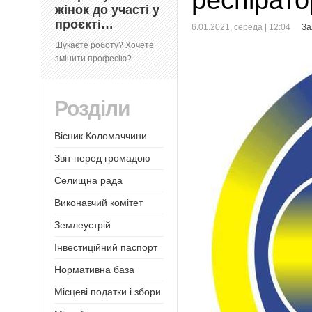
респірат
жінок до участі у
проєкті…
6.01.2021, середа | 12:04
За
Шукаєте роботу? Хочете
змінити професію?…
Розділи
Вісник Коломаччини
Звіт перед громадою
Селищна рада
Виконавчий комітет
Землеустрій
Інвестиційний паспорт
Нормативна база
Місцеві податки і збори