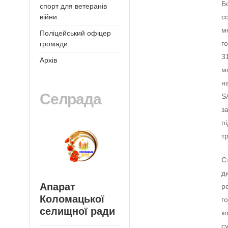
Б
спорт для ветеранів
с
війни
м
Поліцейський офіцер
г
громади
3
Архів
м
н
Селрада
S
з
п
т
С
д
Апарат
р
Коломацької
г
селищної ради
к
с