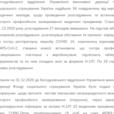
огодухівського відділення Управління виконавчої дирекції 
оціального страхування України надійшло 56 повідомлень від кері
едичних закладів, щодо проведення розслідуваннь та встанов
острого професійного захворювання медичних працівників. Ста
1.12.2020 року розслідування 27 випадків завершено. На підставі зі
атеріалів розслідування, розглянувши обставини та причини інфік
а гостру респіраторну хворобу COVID- 19, спричинену коронав
ARS-CoV-2, створені комісії встановили, що гостре профе
ахворювання пов’язане з виробництвом, підлягають облі
ідприємстві та по ним складені акти за формою Н-1/П. По 29 с
риває розслідування.
таном на 31.12.2020 до Богодухівського відділення Управління вико
ирекції Фонду соціального страхування України було подані 
озрахунки, щодо виплати листків тимчасової непрацездатності вна
острого професійного захворювання (отруєння), через зара
оронавірусною інфекцією за актами Н-1/П 23 медичним працівни
уму 71990,74грн, профінансовано 16 осіб на суму 48369,9