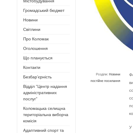
Містобудування
Громадський бюджет
Новини
Світлини
Про Коломак
Оголошення
Що планується
Контакти
Розділи:
Новини
Ф
Безбар’єрність
постійне посилання
в
Відділ “Центр надання
с
адміністративних
с
послуг”
п
Коломацька селищна
к
територіальна виборча
комісія
У
Адаптивний спорт та