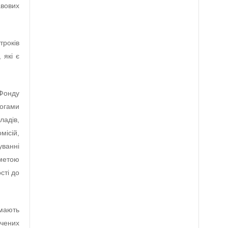
авових
років
 які є
Фонду
могами
ладів,
місій,
уванні
метою
сті до
имають
чених