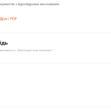
окументів з відповідними висновками.
Друк / PDF
ідь
юватиметься.
Обов’язкові поля позначені
*