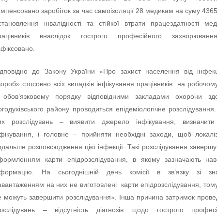
омпенсовано заробіток за час самоізоляції 28 медикам на суму 4365
становлення інвалідності та стійкої втрати працездатності ме
рацівників внаслідок гострого професійного захворюван
афіксовано.
ідповідно до Закону України «Про захист населення від інфек
вороб» стосовно всіх випадків інфікування працівників на робочому
 обов’язковому порядку відповідними закладами охорони здо
огодухівського району проводиться епідеміологічне розслідування
их розслідувань – виявити джерело інфікування, визначити
нфікування, і головне – прийняти необхідні заходи, щоб локалі
одальше розповсюдження цієї інфекції. Такі розслідування заверш
формленням карти епідрозслідування, в якому зазначають нав
нформацію. На сьогоднішній день комісії в зв’язку зі зн
авантаженням на них не виготовлені карти епідрозслідування, том
е можуть завершити розслідування». Інша причина затримок пров
озслідувань – відсутність діагнозів щодо гострого професі