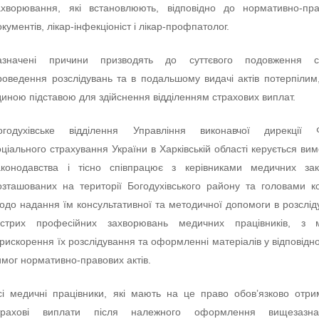
ахворювання, які встановлюють, відповідно до нормативно-пр
окументів, лікар-інфекціоніст і лікар-профпатолог.
азначені причини призводять до суттєвого подовження ст
роведення розслідувань та в подальшому видачі актів потерпілим,
диною підставою для здійснення відділенням страхових виплат.
огодухівське відділення Управління виконавчої дирекції 
оціального страхування України в Харківській області керується ви
аконодавства і тісно співпрацює з керівниками медичних зак
озташованих на території Богодухівського району та головами ко
одо надання їм консультативної та методичної допомоги в розслід
острих професійних захворювань медичних працівників, з 
рискорення їх розслідування та оформленні матеріалів у відповідно
имог нормативно-правових актів.
сі медичні працівники, які мають на це право обов’язково отр
трахові виплати після належного оформлення вищезазна