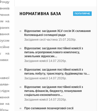
Фонду
вників
НОРМАТИВНА БАЗА
лення
ном на
браних
Відеозапис засідання ХLV сесія ІХ скликання
ування
Коломацької селищної ради
Засідання сесії частина 15.07.2026р.
ірусом
сійне
Відеозапис засідання постійної комісії з
питань агропромислового комплексу,
ку на
земельних відносин…
правах
Засідання комісії 14.07.2026р.
Відеозапис засідання постійної комісії з
питань побуту, транспорту, будівництва та…
навчої
Засідання комісії 14.07.2026р.
заяви-
Відеозапис засідання постійної комісії з
слідок
питань фінансів, бюджету, планування
соціально-економічного…
ження
Засідання комісії 14.07.2026р.
кам на
Про скликання позачергової сесії
0грн,