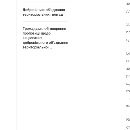
з
Добровільне об’єднання
д
територіальних громад
З
Громадське обговорення
п
пропозиції щодо
ініціювання
є
добровільного об’єднання
територіальної…
Б
с
з
р
щ
г
п
в
В
с