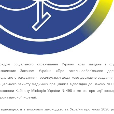
ондом соціального страхування України крім завдань і фун
изначених Законом України «Про загальнообов’язкове дер
оціальне страхування», реалізується додаткове державне завданн
оціального захисту медичних працівників відповідно до Закону №1
останови Кабінету Міністрів України №498 з метою протидії пош
оронавірусної інфекції.
 відповідності з вимогами законодавства України протягом 2020 р