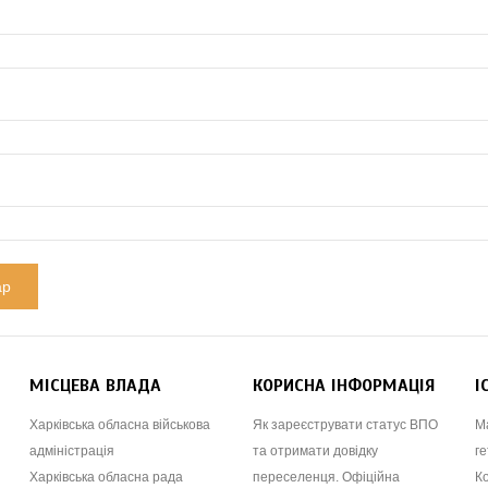
МІСЦЕВА ВЛАДА
КОРИСНА ІНФОРМАЦІЯ
І
Харківська обласна військова
Як зареєструвати статус ВПО
М
адміністрація
та отримати довідку
ге
Харківська обласна рада
переселенця. Офіційна
К