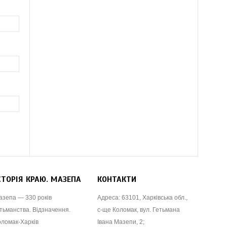
СТОРІЯ КРАЮ. МАЗЕПА
КОНТАКТИ
азепа — 330 років
Адреса: 63101, Харківська обл.,
тьманства. Відзначення.
с-ще Коломак, вул. Гетьмана
оломак-Харків
Івана Мазепи, 2;