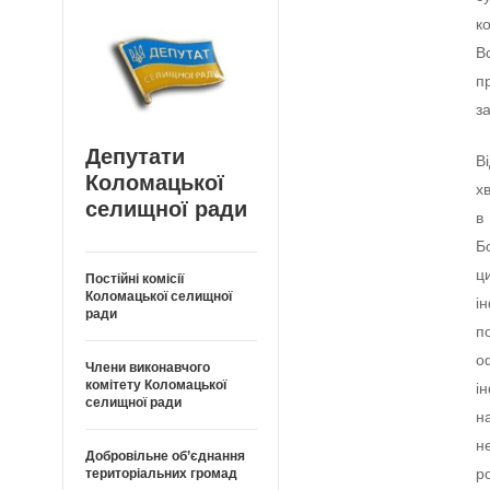
к
В
п
з
Депутати
В
Коломацької
х
селищної ради
в
Б
ц
Постійні комісії
Коломацької селищної
і
ради
п
о
Члени виконавчого
комітету Коломацької
і
селищної ради
н
н
Добровільне об’єднання
р
територіальних громад