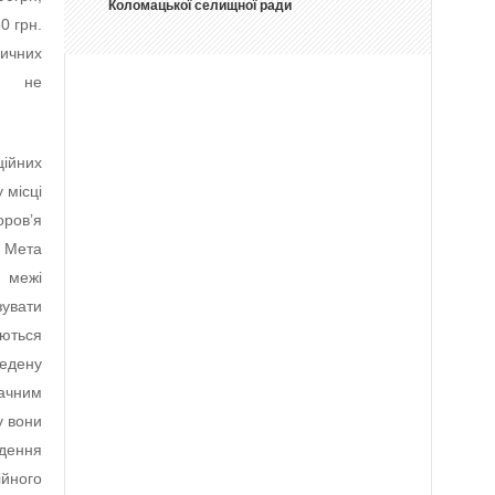
Коломацької селищної ради
0 грн.
дичних
ня не
ційних
 місці
ров’я
. Мета
 межі
зувати
уються
едену
ачним
у вони
едення
йного