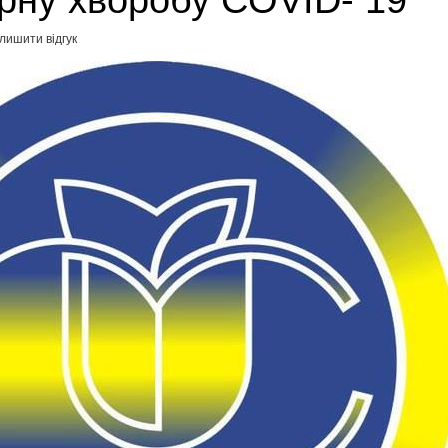
орну хворобу COVID- 19
лишити відгук