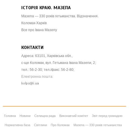
ІСТОРІЯ КРАЮ. МАЗЕПА
Мазепа — 330 років гетьманства. Відзначення.
Коломак-Харків
Все про Івана Мазепу
КОНТАКТИ
Адреса: 63101, Харківська обл.,
с-ще Коломак, вул. Гетьмана Івана Мазепи, 2;
тел.: 56-2-30; тел./факс: 56-2-80;
Електронна пошта:
Головна
Новини
Селищна рада
Виконавчий комітет
Звіт перед громадою
Нормативна база
Світлини
Про Коломак
Мазепа — 330 років гетьманства