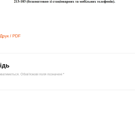
Друк / PDF
ідь
юватиметься.
Обов’язкові поля позначені
*