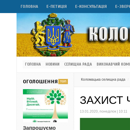
ГОЛОВНА
Е-ПЕТИЦІЯ
Е-КОНСУЛЬТАЦІЯ
Е-ЗВЕР
ГОЛОВНА
НОВИНИ
СЕЛИЩНА РАДА
ВИКОНАВЧИЙ КОМІ
Коломацька селищна рада
ОГОЛОШЕННЯ
ЗАХИСТ Ч
13.01.2020, понеділок | 10:11
Запрошуємо