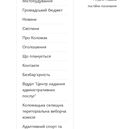
Містобудування
постійне посилання
Громадський бюджет
Новини
Світлини
Про Коломак
Оголошення
Що планується
Контакти
Безбар’єрність
Відділ “Центр надання
адміністративних
послуг”
Коломацька селищна
територіальна виборча
комісія
Адаптивний спорт та