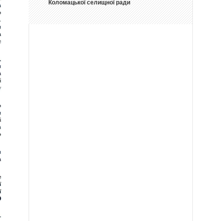
Коломацької селищної ради