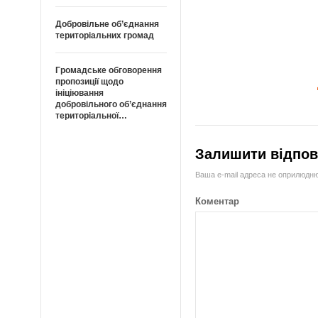
Добровільне об’єднання
територіальних громад
Громадське обговорення
пропозиції щодо
ініціювання
добровільного об’єднання
територіальної…
Залишити відпов
Ваша e-mail адреса не оприлюдн
Коментар