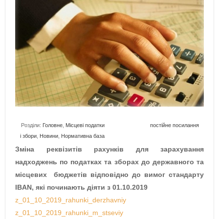
Розділи:
Головне
,
Місцеві податки
постійне посилання
і збори
,
Новини
,
Нормативна база
Зміна реквізитів рахунків для зарахування
надходжень по податках та зборах до державного та
місцевих бюджетів відповідно до вимог стандарту
IBAN
,
які починають діяти
з 01.10.2019
z_01_10_2019_rahunki_derzhavniy
z_01_10_2019_rahunki_m_stseviy