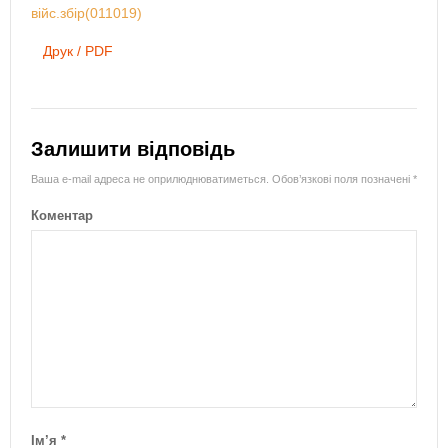
війс.збір(011019)
Друк / PDF
Залишити відповідь
Ваша e-mail адреса не оприлюднюватиметься.
Обов’язкові поля позначені
*
Коментар
Ім’я
*