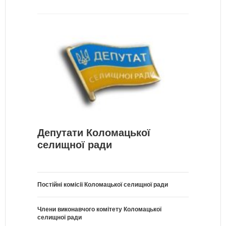
Депутати Коломацької
селищної ради
Постійні комісії Коломацької селищної ради
Члени виконавчого комітету Коломацької
селищної ради