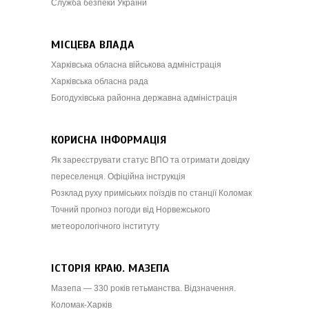
Служба безпеки України
МІСЦЕВА ВЛАДА
Харківська обласна військова адміністрація
Харківська обласна рада
Богодухівська районна державна адміністрація
КОРИСНА ІНФОРМАЦІЯ
Як зареєструвати статус ВПО та отримати довідку
переселенця. Офіційна інструкція
Розклад руху приміських поїздів по станції Коломак
Точний прогноз погоди від Норвежського
метеорологічного інституту
ІСТОРІЯ КРАЮ. МАЗЕПА
Мазепа — 330 років гетьманства. Відзначення.
Коломак-Харків