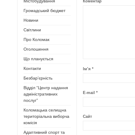
Містобудування
Коментар
Громадський бюджет
Новини
Світлини
Про Коломак
Оголошення
Що планується
Контакти
Ім’я
*
Безбар’єрність
Відділ “Центр надання
E-mail
*
адміністративних
послуг”
Коломацька селищна
територіальна виборча
Сайт
комісія
Адаптивний спорт та