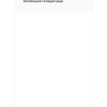
Коломацької селищної ради