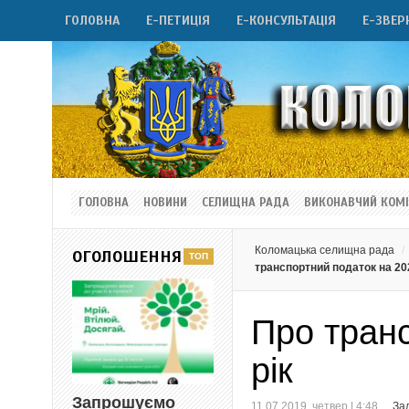
ГОЛОВНА
Е-ПЕТИЦІЯ
Е-КОНСУЛЬТАЦІЯ
Е-ЗВЕР
ГОЛОВНА
НОВИНИ
СЕЛИЩНА РАДА
ВИКОНАВЧИЙ КОМІ
Коломацька селищна рада
ОГОЛОШЕННЯ
транспортний податок на 202
Про тран
рік
Запрошуємо
11.07.2019, четвер | 4:48
За