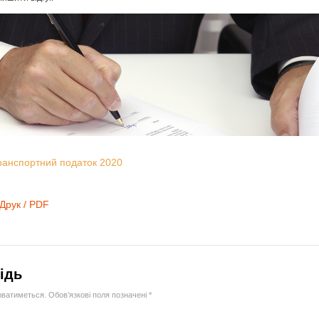
ранспортний податок 2020
Друк / PDF
ідь
юватиметься.
Обов’язкові поля позначені
*