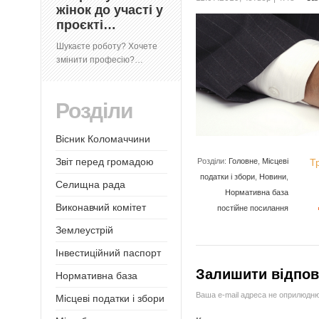
жінок до участі у
проєкті…
Шукаєте роботу? Хочете
змінити професію?…
Розділи
Вісник Коломаччини
Звіт перед громадою
Розділи:
Головне
,
Місцеві
Т
податки і збори
,
Новини
,
Селищна рада
Нормативна база
Виконавчий комітет
постійне посилання
Землеустрій
Інвестиційний паспорт
Залишити відпов
Нормативна база
Ваша e-mail адреса не оприлюдн
Місцеві податки і збори