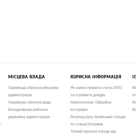
МІСЦЕВА ВЛАДА
КОРИСНА ІНФОРМАЦІЯ
І
Харківська обласна військова
Як зареєструвати статус ВПО
М
адміністрація
та отримати довідку
ге
Харківська обласна рада
переселенця. Офіційна
К
Богодухівська районна
інструкція
В
державна адміністрація
Розклад руху приміських поїздів
а
по станції Коломак
Точний прогноз погоди від