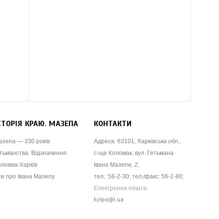
СТОРІЯ КРАЮ. МАЗЕПА
КОНТАКТИ
азепа — 330 років
Адреса: 63101, Харківська обл.,
тьманства. Відзначення.
с-ще Коломак, вул. Гетьмана
оломак-Харків
Івана Мазепи, 2;
се про Івана Мазепу
тел.: 56-2-30; тел./факс: 56-2-80;
Електронна пошта: