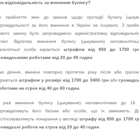
ка відповідальність за вчинення булінгу?
о прийняття змін до законів щодо протидії булінгу (цькув
ідповідальності за його вчинення в Україні не існувало. З прий
ового закону було запроваджено адміністративну відповідальні
улінг. Відтепер вчинення булінгу (цькування) неповнолітнь
алолітньої особи карається
штрафом від 850 до 1700 гр
ромадськими роботами від 20 до 40 годин
.
акі діяння, вчинені повторно протягом року після або групо
араються
штрафом у розмірі від 1700 до 3400 грн
або
громадс
оботами на строк від 40 до 60 годин.
 разі вчинення булінгу (цькування) неповнолітніми до 16 р
ідповідатимуть його батьки або особи, що їх заміняють. Д
астосовуватимуть покарання у вигляді
штрафу від 850 до 1700 г
ромадські роботи на строк від 20 до 40 годин
.