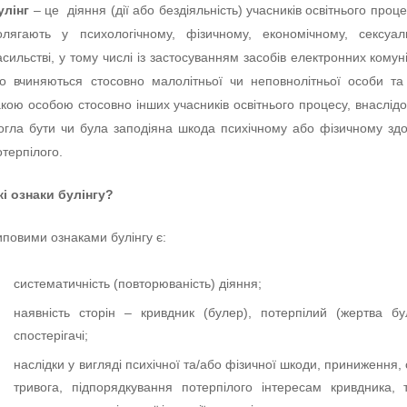
улінг
– це діяння (дії або бездіяльність) учасників освітнього процес
олягають у психологічному, фізичному, економічному, сексуа
асильстві, у тому числі із застосуванням засобів електронних комуні
о вчиняються стосовно малолітньої чи неповнолітньої особи та
акою особою стосовно інших учасників освітнього процесу, внаслідо
огла бути чи була заподіяна шкода психічному або фізичному зд
отерпілого.
кі ознаки булінгу?
иповими ознаками булінгу є:
систематичність (повторюваність) діяння;
наявність сторін – кривдник (булер), потерпілий (жертва бул
спостерігачі;
наслідки у вигляді психічної та/або фізичної шкоди, приниження, 
тривога, підпорядкування потерпілого інтересам кривдника, 