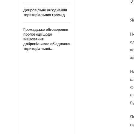
Добровільне об’єднання
територіальних громад
Я
Громадське обговорення
Н
пропозиції щодо
ініціювання
о
добровільного об’єднання
територіальної…
к
ж
Н
ш
ф
ш
б
Я
п