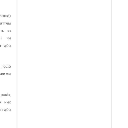
анню)
няттям
сть за
ої чи
н
або
ю осіб
ькими
оків,
о них
рн
або