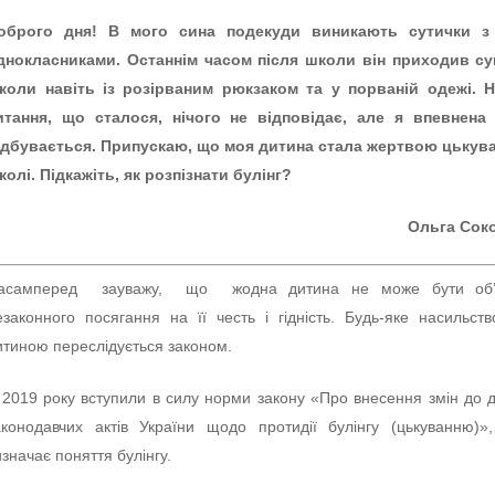
оброго дня! В мого сина подекуди виникають сутички з
днокласниками. Останнім часом після школи він приходив су
нколи навіть із
розірваним р
юкзаком та у порваній одежі. Н
итання, що сталося, нічого не відповідає, але я впевнена
ідбувається. Припускаю, що моя дитина стала жертвою цькува
колі. Підкажіть, як розпізнати булінг?
Ольга Сок
асамперед зауважу, що жодна дитина не може бути об’
езаконного посягання на її честь і гідність. Будь-яке насильст
итиною переслідується законом.
 2019 року вступили в силу норми закону «Про внесення змін до 
аконодавчих актів України щодо протидії булінгу (цькуванню)»
изначає поняття булінгу.