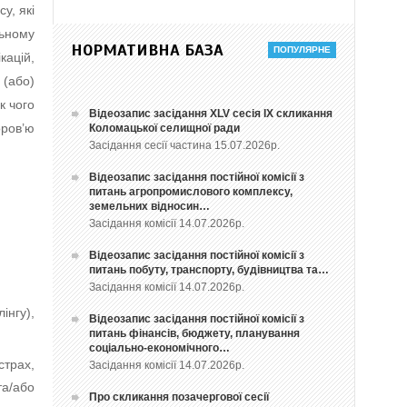
у, які
льному
НОРМАТИВНА БАЗА
кацій,
 (або)
к чого
Відеозапис засідання ХLV сесія ІХ скликання
оров’ю
Коломацької селищної ради
Засідання сесії частина 15.07.2026р.
Відеозапис засідання постійної комісії з
питань агропромислового комплексу,
земельних відносин…
Засідання комісії 14.07.2026р.
Відеозапис засідання постійної комісії з
питань побуту, транспорту, будівництва та…
Засідання комісії 14.07.2026р.
інгу),
Відеозапис засідання постійної комісії з
питань фінансів, бюджету, планування
соціально-економічного…
страх,
Засідання комісії 14.07.2026р.
та/або
Про скликання позачергової сесії