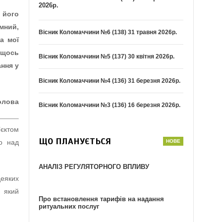
2026р.
 його
мний,
Вісник Коломаччини №6 (138) 31 травня 2026р.
а мої
 щось
Вісник Коломаччини №5 (137) 30 квітня 2026р.
ння у
Вісник Коломаччини №4 (136) 31 березня 2026р.
олова
Вісник Коломаччини №3 (136) 16 березня 2026р.
єктом
ЩО ПЛАНУЄТЬСЯ
во над
АНАЛІЗ РЕГУЛЯТОРНОГО ВПЛИВУ
деяких
, який
Про встановлення тарифів на надання
ритуальних послуг