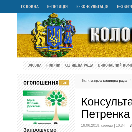
ГОЛОВНА
Е-ПЕТИЦІЯ
Е-КОНСУЛЬТАЦІЯ
Е-ЗВЕР
ГОЛОВНА
НОВИНИ
СЕЛИЩНА РАДА
ВИКОНАВЧИЙ КОМІ
Коломацька селищна рада
ОГОЛОШЕННЯ
Консульта
Петренка
19.06.2019, середа | 10:34
З
Запрошуємо