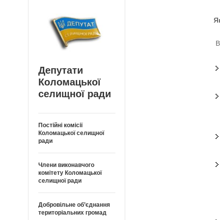
Я
В
Депутати
Коломацької
селищної ради
Постійні комісії
Коломацької селищної
ради
Члени виконавчого
комітету Коломацької
селищної ради
Добровільне об’єднання
територіальних громад