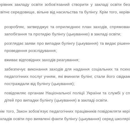
ерівник закладу освіти зобов’язаний створити у закладі освіти бе
світнє середовище, вільне від насильства та булінгу. Крім того, керів
розробляє, затверджує та оприлюднює план заходів, спрямова
запобігання та протидію булінгу (цькуванню) в закладі освіти;
розглядає заяви про випадки булінгу (цькування) та видає рішен
проведення розслідування;
вживає відповідних заходів реагування;
забезпечує виконання заходів для надання соціальних та псих
педагогічних послуг учням, які вчинили булінг, стали його свідка
постраждали від булінгу (цькування);
повідомляє органам Національної поліції України та службі у с
дітей про випадки булінгу (цькування) в закладі освіти.
рім того, Закон зобов’язує педагогічних працівників повідомляти кері
акладів освіти про виявлені факти булінгу (цькування) серед школярі