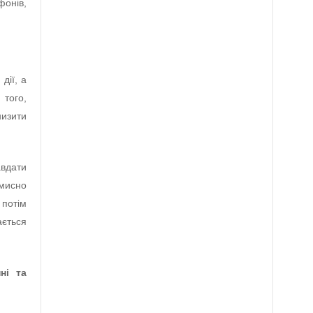
онів,
дії, а
 того,
изити
вдати
мисно
потім
ється
ні та