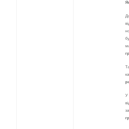
Я
Д
в
н
б
м
г
Т
к
р
У
в
з
г