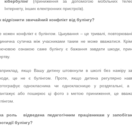
кібербулінг
(приниження за допомогою мобільних телеф
Інтернету, інших електронних пристроїв).
к відрізнити звичайний конфлікт від булінгу?
е кожен конфлікт є булінгом. Цькування – це тривалі, повторювані 
динична сутичка між учасниками таким не може вважатися. Крім
лючовою ознакою саме булінгу є бажання завдати шкоди, прин
ертву.
априклад, якщо Вашу дитину штовхнули в школі без наміру за
коди, це не є булінгом. Проте, якщо дитина регулярно нав
отографує однокласника чи однокласницю у роздягальні, а 
антажує або поширює ці фото з метою приниження, це вважа
улінгом.
ка роль відведена педагогічним працівникам у запобіган
ротидії булінгу?