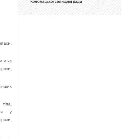
Коломацької селищної ради
япаси,
міміка
грози,
інших
 тіла,
мки у
грози,