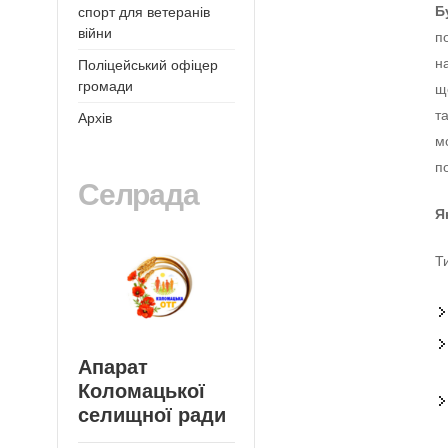
Б
спорт для ветеранів
війни
п
н
Поліцейський офіцер
громади
щ
т
Архів
м
п
Селрада
Я
Т
Апарат
Коломацької
селищної ради