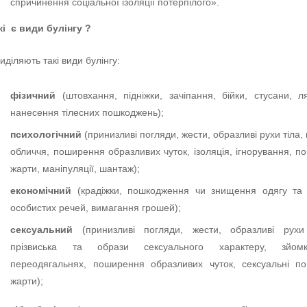
спричинення соціальної ізоляції потерпілого».
кі є види булінгу ?
иділяють такі види булінгу:
фізичний
(штовхання, підніжки, зачіпання, бійки, стусани, л
нанесення тілесних пошкоджень);
психологічний
(принизливі погляди, жести, образливі рухи тіла, 
обличчя, поширення образливих чуток, ізоляція, ігнорування, по
жарти, маніпуляції, шантаж);
економічний
(крадіжки, пошкодження чи знищення одягу та 
особистих речей, вимагання грошей);
сексуальний
(принизливі погляди, жести, образливі рухи
прізвиська та образи сексуального характеру, зйо
переодягальнях, поширення образливих чуток, сексуальні по
жарти);