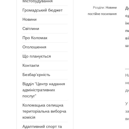
Містобудування
Розділи:
Новини
Д
Громадський бюджет
постійне посилання
о
Новини
і
Світлини
п
Про Коломак
в
ш
Оголошення
Що планується
Контакти
Безбар’єрність
Н
н
Відділ “Центр надання
адміністративних
д
послуг”
У
Коломацька селищна
з
територіальна виборча
комісія
в
Адаптивний спорт та