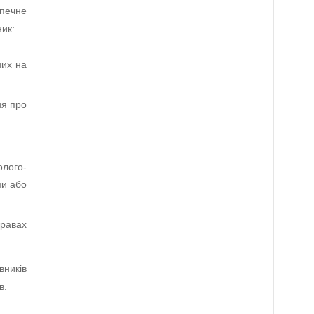
зпечне
ник:
них на
ня про
олого-
ми або
правах
вників
в.