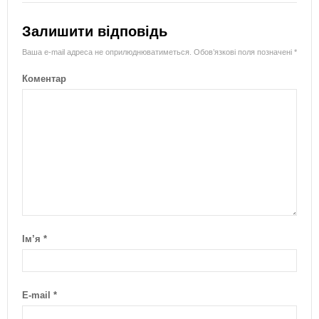
Залишити відповідь
Ваша e-mail адреса не оприлюднюватиметься.
Обов’язкові поля позначені
*
Коментар
Ім’я
*
E-mail
*