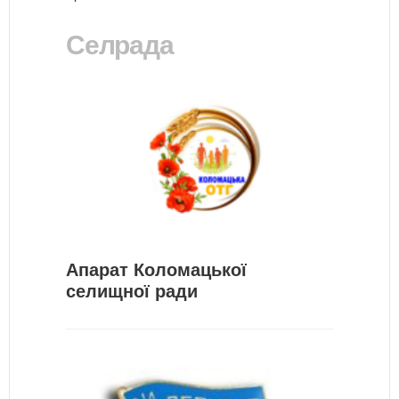
Селрада
Апарат Коломацької
селищної ради