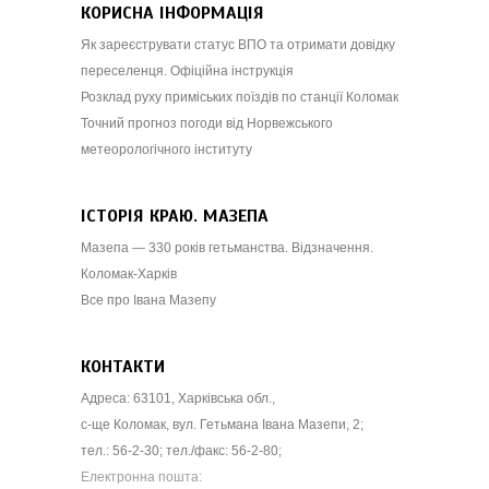
КОРИСНА ІНФОРМАЦІЯ
Як зареєструвати статус ВПО та отримати довідку
переселенця. Офіційна інструкція
Розклад руху приміських поїздів по станції Коломак
Точний прогноз погоди від Норвежського
метеорологічного інституту
ІСТОРІЯ КРАЮ. МАЗЕПА
Мазепа — 330 років гетьманства. Відзначення.
Коломак-Харків
Все про Івана Мазепу
КОНТАКТИ
Адреса: 63101, Харківська обл.,
с-ще Коломак, вул. Гетьмана Івана Мазепи, 2;
тел.: 56-2-30; тел./факс: 56-2-80;
Електронна пошта: