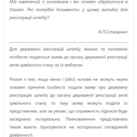
Мій наречений є іноземцем і ми хочемо одружитися в
Україні. Які
потрібні документи у цьому випадку для
реєстрації шлюбу
?
К.П.Стеценко
Для державної реєстрації шлюбу, жінкою та чоловіком
особисто подається заява до органу державної реєстрації
актів цивільного стану за їх вибором.
Разом з тим, якщо жінка і (або) чоловік не можуть через
поважні причини особисто подати заяву про державну
реєстрацію шлюбу до органу державної реєстрації актів
цивільного стану, то таку заяву можуть подати їх
представники, але за умови, що справжність підписів буде
засвідчено нотаріально. Повноваження представника
також мають ґрунтуватися на нотаріально посвідченій
довіреності.