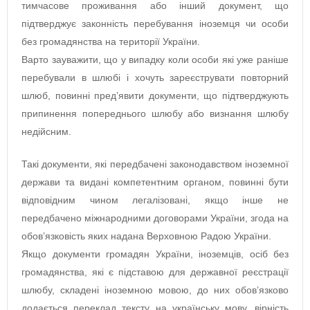
тимчасове проживання або інший документ, що
підтверджує законність перебування іноземця чи особи
без громадянства на території України.
Варто зауважити, що у випадку коли особи які уже раніше
перебували в шлюбі і хочуть зареєструвати повторний
шлюб, повинні пред’явити документи, що підтверджують
припинення попереднього шлюбу або визнання шлюбу
недійсним.
Такі документи, які передбачені законодавством іноземної
держави та видані компетентним органом, повинні бути
відповідним чином легалізовані, якщо інше не
передбачено міжнародними договорами України, згода на
обов’язковість яких надана Верховною Радою України.
Якщо документи громадян України, іноземців, осіб без
громадянства, які є підставою для державної реєстрації
шлюбу, складені іноземною мовою, до них обов’язково
додається переклад тексту на українську мову, вірність