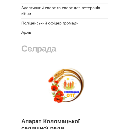
Адаптивний спорт та спорт для ветеранів
війни
Поліцейський офіцер громади
Архів
Селрада
Апарат Коломацької
селищної ради