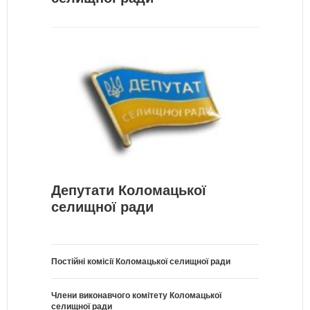
Депутати Коломацької
селищної ради
Постійні комісії Коломацької селищної ради
Члени виконавчого комітету Коломацької
селищної ради