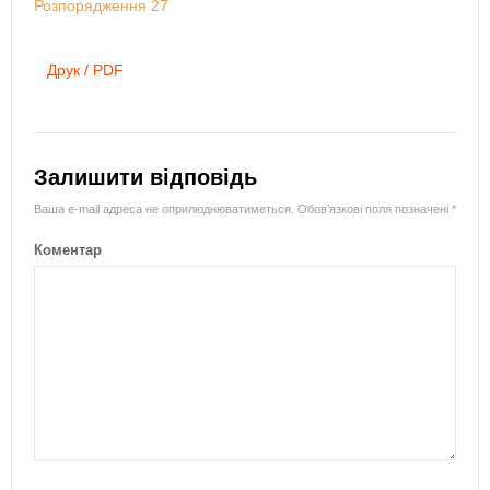
Розпорядження 27
Друк / PDF
Залишити відповідь
Ваша e-mail адреса не оприлюднюватиметься.
Обов’язкові поля позначені
*
Коментар