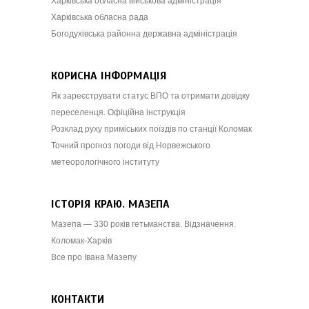
Харківська обласна військова адміністрація
Харківська обласна рада
Богодухівська районна державна адміністрація
КОРИСНА ІНФОРМАЦІЯ
Як зареєструвати статус ВПО та отримати довідку
переселенця. Офіційна інструкція
Розклад руху приміських поїздів по станції Коломак
Точний прогноз погоди від Норвежського
метеорологічного інституту
ІСТОРІЯ КРАЮ. МАЗЕПА
Мазепа — 330 років гетьманства. Відзначення.
Коломак-Харків
Все про Івана Мазепу
КОНТАКТИ