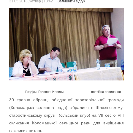
31.05.2018, четвер | 13:42
Залишити відгук
Розділи:
Головне
,
Новини
постійне посилання
30 травня обранці об’єднаної територіальної громади
(Коломацька селищна рада) зібралися в Шляхівському
старостинському окрузі (сільський клуб) на VІІ сесію VІІІ
скликання Коломацької селищної ради для вирішення
важливих питань.