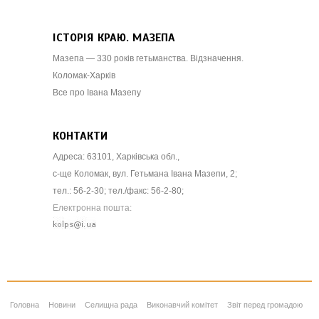
ІСТОРІЯ КРАЮ. МАЗЕПА
Мазепа — 330 років гетьманства. Відзначення.
Коломак-Харків
Все про Івана Мазепу
КОНТАКТИ
Адреса: 63101, Харківська обл.,
с-ще Коломак, вул. Гетьмана Івана Мазепи, 2;
тел.: 56-2-30; тел./факс: 56-2-80;
Електронна пошта:
Головна
Новини
Селищна рада
Виконавчий комітет
Звіт перед громадою