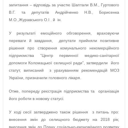
запитання – відповідь за участю Шаптали В.М., Гуртового
В.Г. та депутатів Андрійченко Н.В., Борисенка
М.О.,Журавського О.І . й ін.
У результаті емоційного обговорення, враховуючи
переваги й завдання, депутати прийняли позитивне
рішення про створення комунального некомерційного
підприємства “Центр первинної медико-санітарної
допомоги Коломацької селищної ради”, затвердили його
статут, виписаний з урахуванням рекомендацій МОЗ
України, призначили головного лікаря.
Отже, по­пе­ре­ду ре­єс­тра­ція під­при­ємс­тва та ор­га­ні­за­ція
його ро­бо­ти в новому статусі.
У ході сесії затверджено також рішення з питань про:
внесення змін до селищного бюджету на 2018 рік;
внесення змін до Плану соціально-економічного розвитку