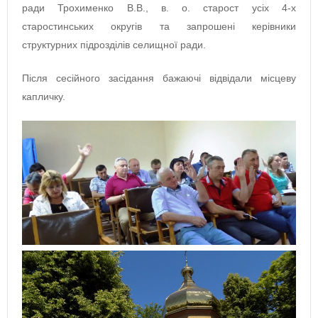
ради Трохименко В.В., в. о. старост усіх 4-х
старостинських округів та запрошені керівники
структурних підрозділів селищної ради.
Після сесійного засідання бажаючі відвідали місцеву
капличку.