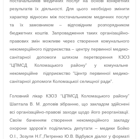
постачальників медичних послуг на основі конкретних
результатів їх діяльності. Для цього необхідно змінити
характер відносин між постачальником медичних послуг
та їх замовником – відповідним розпорядником
бюджетних коштів. Запровадження таких організаційно-
правових змін можливе через створення комунального
некомерційного підприємства – центру первинної медико-
санітарної допомоги шляхом перетворення КЗОЗ
“ЦПМСД Коломацького району” у комунальне
некомерційне підприємство “Центр первинної медико-
санітарної допомоги Коломацької селищної ради”.
Головний лікар КЗОЗ “ЦПМСД Коломацького району”
Шаптала В. М. доповів зібранню, що закладом здійснені
всі організаційно-правові заходи щодо його реорганізації.
Своїм баченням створення некомерційного закладу
охорони здоров’я поділились депутати – медики Бойко
О.І., Зозуля Н.Г.,Петренко Ю.В. Відбувся діалог у форматі