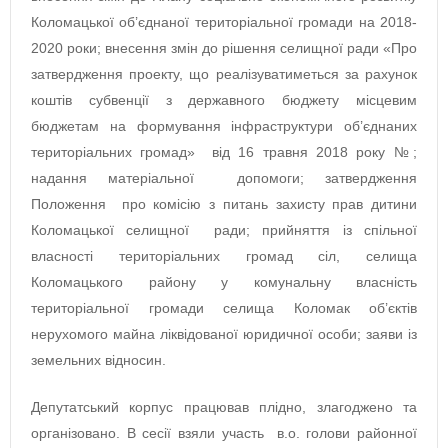
Коломацької об’єднаної територіальної громади на 2018-
2020 роки; внесення змін до рішення селищної ради «Про
затвердження проекту, що реалізуватиметься за рахунок
коштів субвенції з державного бюджету місцевим
бюджетам на формування інфраструктури об’єднаних
територіальних громад» від 16 травня 2018 року №;
надання матеріальної допомоги; затвердження
Положення про комісію з питань захисту прав дитини
Коломацької селищної ради; прийняття із спільної
власності територіальних громад сіл, селища
Коломацького району у комунальну власність
територіальної громади селища Коломак об’єктів
нерухомого майна ліквідованої юридичної особи; заяви із
земельних відносин.
Депутатський корпус працював плідно, злагоджено та
організовано. В сесії взяли участь в.о. голови районної