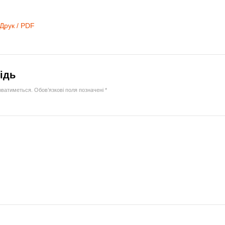
Друк / PDF
ідь
юватиметься.
Обов’язкові поля позначені
*