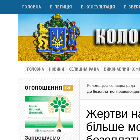
ГОЛОВНА
Е-ПЕТИЦІЯ
Е-КОНСУЛЬТАЦІЯ
Е-ЗВЕР
ГОЛОВНА
НОВИНИ
СЕЛИЩНА РАДА
ВИКОНАВЧИЙ КОМІ
Коломацька селищна рада
ОГОЛОШЕННЯ
до безоплатної правової до
Жертви н
більше м
Запрошуємо