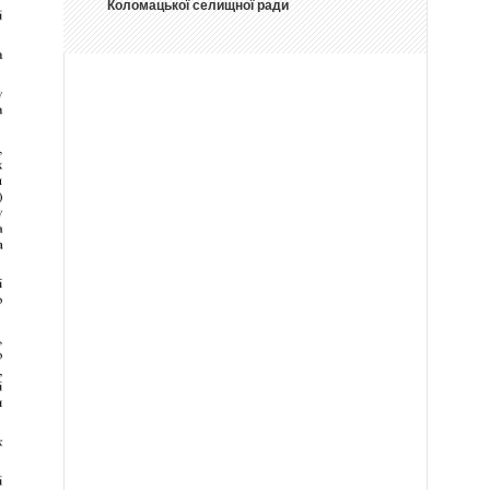
Коломацької селищної ради