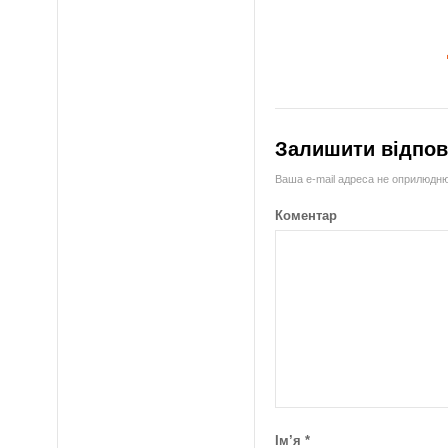
Залишити відпов
Ваша e-mail адреса не оприлюдн
Коментар
Ім’я
*