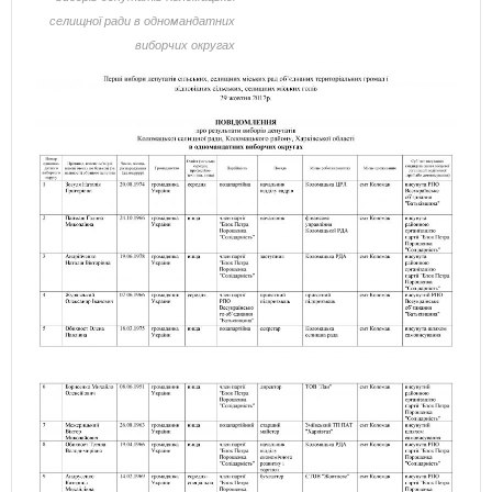
селищної ради в одномандатних
виборчих округах