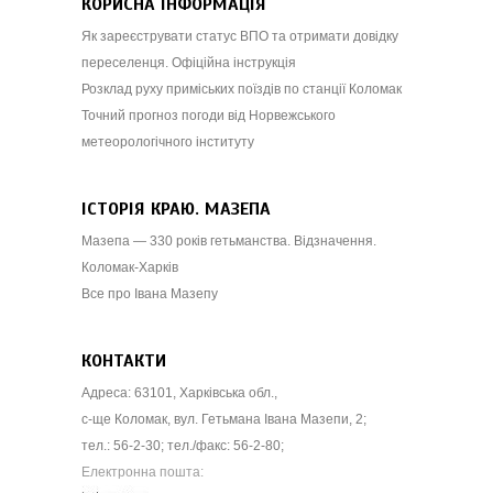
КОРИСНА ІНФОРМАЦІЯ
Як зареєструвати статус ВПО та отримати довідку
переселенця. Офіційна інструкція
Розклад руху приміських поїздів по станції Коломак
Точний прогноз погоди від Норвежського
метеорологічного інституту
ІСТОРІЯ КРАЮ. МАЗЕПА
Мазепа — 330 років гетьманства. Відзначення.
Коломак-Харків
Все про Івана Мазепу
КОНТАКТИ
Адреса: 63101, Харківська обл.,
с-ще Коломак, вул. Гетьмана Івана Мазепи, 2;
тел.: 56-2-30; тел./факс: 56-2-80;
Електронна пошта: