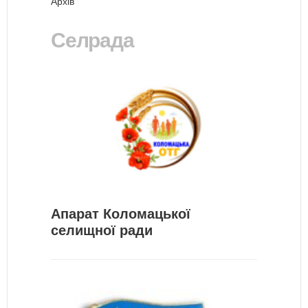
Архів
Селрада
Апарат Коломацької
селищної ради