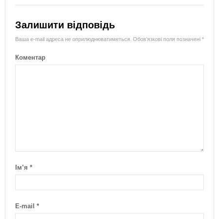
Залишити відповідь
Ваша e-mail адреса не оприлюднюватиметься.
Обов’язкові поля позначені
*
Коментар
Ім’я
*
E-mail
*