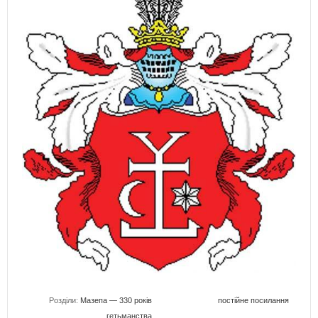
Розділи:
Мазепа — 330 років
постійне посилання
гетьманства