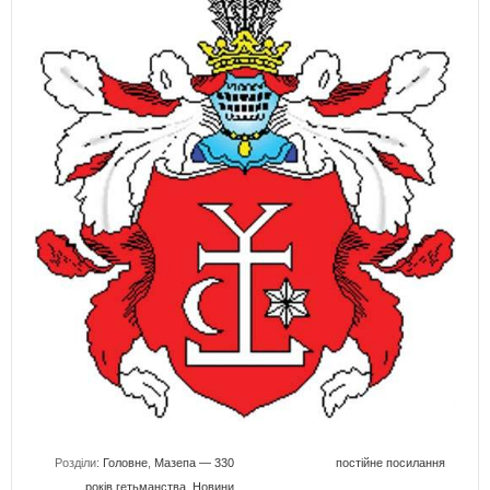
Розділи:
Головне
,
Мазепа — 330
постійне посилання
років гетьманства
,
Новини