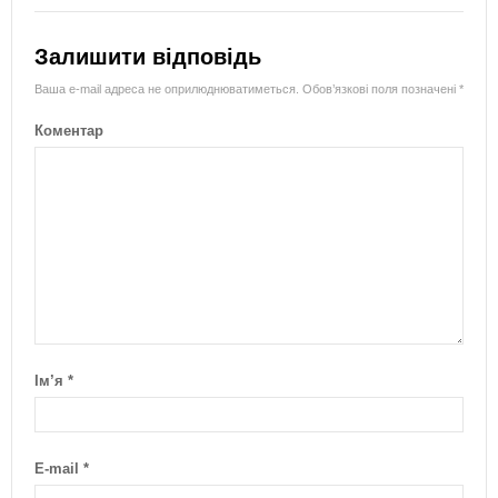
Залишити відповідь
Ваша e-mail адреса не оприлюднюватиметься.
Обов’язкові поля позначені
*
Коментар
Ім’я
*
E-mail
*