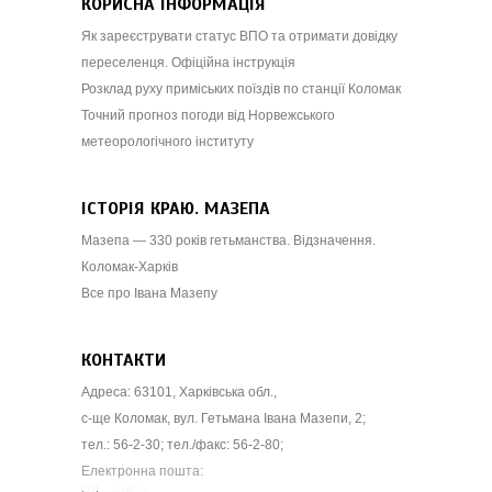
КОРИСНА ІНФОРМАЦІЯ
Як зареєструвати статус ВПО та отримати довідку
переселенця. Офіційна інструкція
Розклад руху приміських поїздів по станції Коломак
Точний прогноз погоди від Норвежського
метеорологічного інституту
ІСТОРІЯ КРАЮ. МАЗЕПА
Мазепа — 330 років гетьманства. Відзначення.
Коломак-Харків
Все про Івана Мазепу
КОНТАКТИ
Адреса: 63101, Харківська обл.,
с-ще Коломак, вул. Гетьмана Івана Мазепи, 2;
тел.: 56-2-30; тел./факс: 56-2-80;
Електронна пошта: