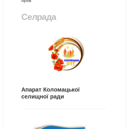
Архів
Селрада
Апарат Коломацької
селищної ради