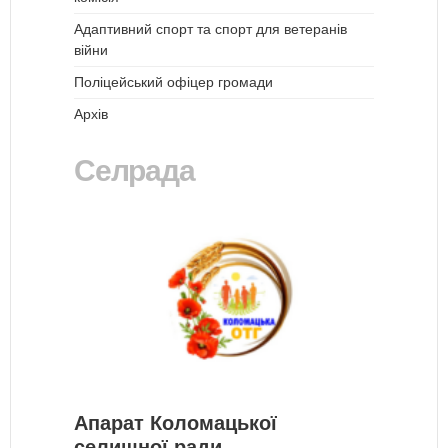
Адаптивний спорт та спорт для ветеранів
війни
Поліцейський офіцер громади
Архів
Селрада
Апарат Коломацької
селищної ради