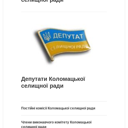
Депутати Коломацької
селищної ради
Постійні комісії Коломацької селищної ради
Члени виконавчого комітету Коломацької
селищної ради