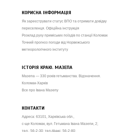
КОРИСНА ІНФОРМАЦІЯ
Як зареєструвати статус ВПО та отримати довідку
переселенця. Офіційна інструкція
Розклад руху приміських поїздів по станції Коломак
Точний прогноз погоди від Норвежського
метеорологічного інституту
ІСТОРІЯ КРАЮ. МАЗЕПА
Мазепа — 330 років гетьманства. Відзначення.
Коломак-Харків
Все про Івана Мазепу
КОНТАКТИ
Адреса: 63101, Харківська обл.,
с-ще Коломак, вул. Гетьмана Івана Мазепи, 2;
тел.: 56-2-30; тел./факс: 56-2-80;