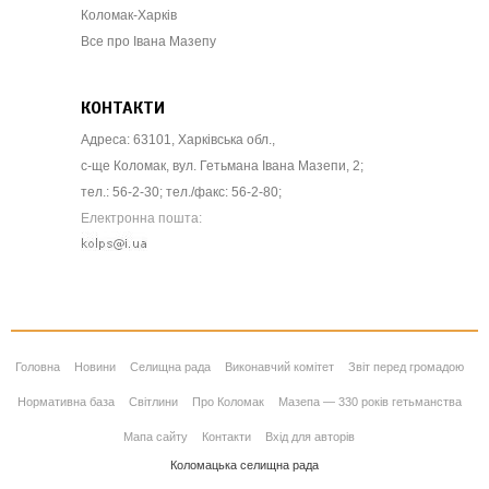
Коломак-Харків
Все про Івана Мазепу
КОНТАКТИ
Адреса: 63101, Харківська обл.,
с-ще Коломак, вул. Гетьмана Івана Мазепи, 2;
тел.: 56-2-30; тел./факс: 56-2-80;
Електронна пошта:
Головна
Новини
Селищна рада
Виконавчий комітет
Звіт перед громадою
Нормативна база
Світлини
Про Коломак
Мазепа — 330 років гетьманства
Мапа сайту
Контакти
Вхід для авторів
Коломацька селищна рада