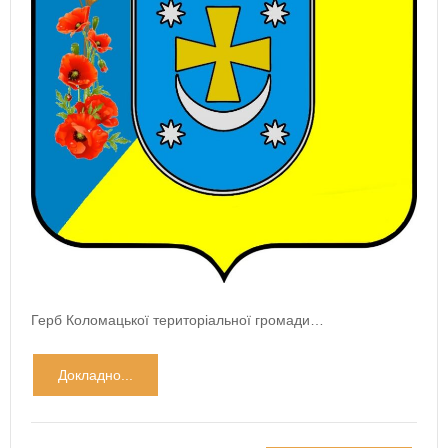
Герб Коломацької територіальної громади…
Докладно...